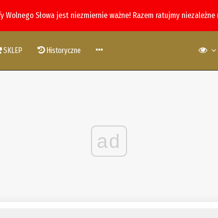
fy Wolnego Słowa jest niezmiernie ważne! Razem ratujmy niezależne
SKLEP
Historyczne
ad