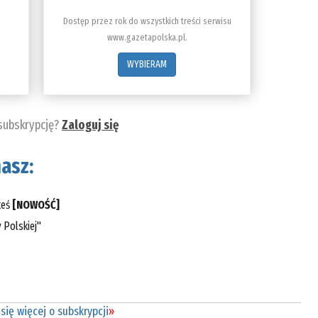
Dostęp przez rok do wszystkich treści serwisu
www.gazetapolska.pl.
WYBIERAM
 subskrypcję?
Zaloguj się
asz:
teś
[NOWOŚĆ]
 Polskiej"
się więcej o subskrypcji
»