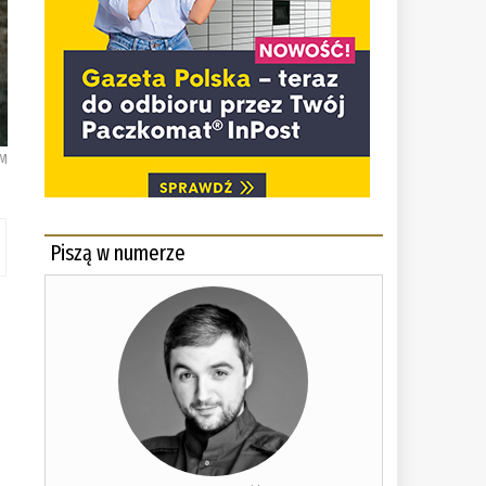
UM
Piszą w numerze
c