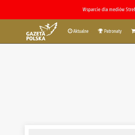
Wsparcie dla mediów Stre
Aktualne
Patronaty