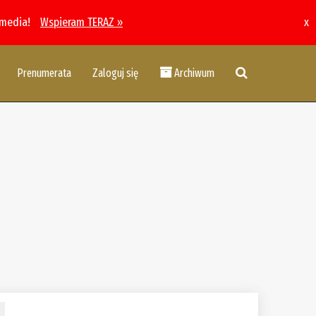
 media!
Wspieram TERAZ »
x
Prenumerata
Zaloguj się
Archiwum