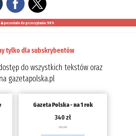
pozostało do przeczytania: 90%
ny tylko dla subskrybentów
dostęp do wszystkich tekstów oraz
 na gazetapolska.pl
e
Gazeta Polska - na 1 rok
340 zł
rocznie