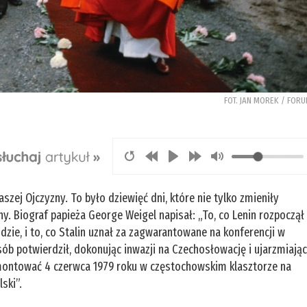
FOT. JAN MOREK / FOR
aszej Ojczyzny. To było dziewięć dni, które nie tylko zmieniły
ny. Biograf papieża George Weigel napisał: „To, co Lenin rozpoczął
dzie, i to, co Stalin uznał za zagwarantowane na konferencji w
sób potwierdził, dokonując inwazji na Czechosłowację i ujarzmiają
demontować 4 czerwca 1979 roku w częstochowskim klasztorze na
ski”.