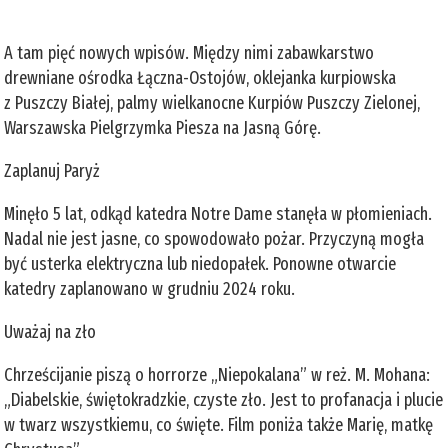
A tam pięć nowych wpisów. Między nimi zabawkarstwo
drewniane ośrodka Łączna-Ostojów, oklejanka kurpiowska
z Puszczy Białej, palmy wielkanocne Kurpiów Puszczy Zielonej,
Warszawska Pielgrzymka Piesza na Jasną Górę.
Zaplanuj Paryż
Minęło 5 lat, odkąd katedra Notre Dame stanęła w płomieniach.
Nadal nie jest jasne, co spowodowało pożar. Przyczyną mogła
być usterka elektryczna lub niedopałek. Ponowne otwarcie
katedry zaplanowano w grudniu 2024 roku.
Uważaj na zło
Chrześcijanie piszą o horrorze „Niepokalana” w reż. M. Mohana:
„Diabelskie, świętokradzkie, czyste zło. Jest to profanacja i plucie
w twarz wszystkiemu, co święte. Film poniża także Marię, matkę