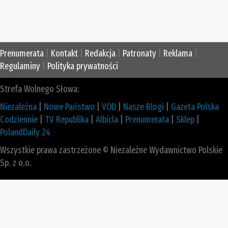
Prenumerata
|
Kontakt
|
Redakcja
|
Patronaty
|
Reklama
|
Regulaminy
|
Polityka prywatności
Strefa Wolnego Słowa:
Niezależna
|
Nowe Państwo
|
VOD
|
Nasze Blogi
|
Gazeta Polska
Codziennie
|
TV Republika
|
Albicla
|
Prenumerata
|
Sklep
|
PolandDaily 24
Wszystkie prawa zastrzeżone © Niezależne Wydawnictwo Polskie
Sp. z o.o.