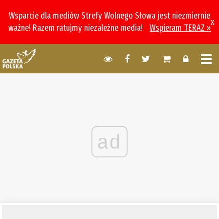
Wsparcie dla mediów Strefy Wolnego Słowa jest niezmiernie
x
ważne! Razem ratujmy niezależne media!
Wspieram TERAZ »
ad