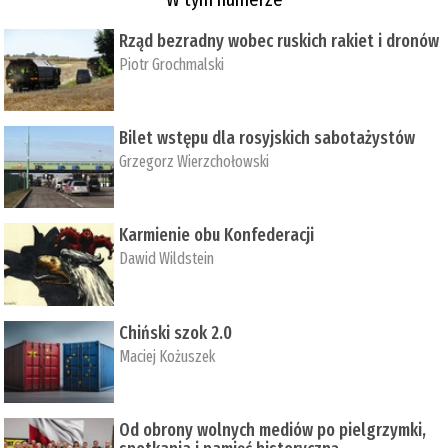
Rząd bezradny wobec ruskich rakiet i dronów
Piotr Grochmalski
Bilet wstępu dla rosyjskich sabotażystów
Grzegorz Wierzchołowski
Karmienie obu Konfederacji
Dawid Wildstein
Chiński szok 2.0
Maciej Kożuszek
Od obrony wolnych mediów po pielgrzymki,