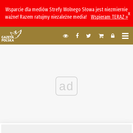
Wsparcie dla mediów Strefy Wolnego Słowa jest niezmiernie
x
ważne! Razem ratujmy niezależne media!
Wspieram TERAZ »
ad