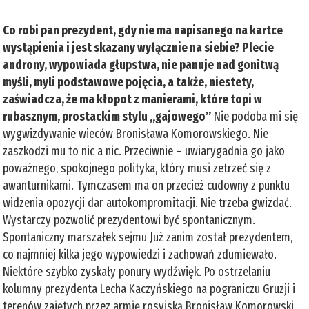
Co robi pan prezydent, gdy nie ma napisanego na kartce
wystąpienia i jest skazany wyłącznie na siebie? Plecie
androny, wypowiada głupstwa, nie panuje nad gonitwą
myśli, myli podstawowe pojęcia, a także, niestety,
zaświadcza, że ma kłopot z manierami, które topi w
rubasznym, prostackim stylu „gajowego”
Nie podoba mi się
wygwizdywanie wieców Bronisława Komorowskiego. Nie
zaszkodzi mu to nic a nic. Przeciwnie – uwiarygadnia go jako
poważnego, spokojnego polityka, który musi zetrzeć się z
awanturnikami. Tymczasem ma on przecież cudowny z punktu
widzenia opozycji dar autokompromitacji. Nie trzeba gwizdać.
Wystarczy pozwolić prezydentowi być spontanicznym.
Spontaniczny marszałek sejmu Już zanim został prezydentem,
co najmniej kilka jego wypowiedzi i zachowań zdumiewało.
Niektóre szybko zyskały ponury wydźwięk. Po ostrzelaniu
kolumny prezydenta Lecha Kaczyńskiego na pograniczu Gruzji i
terenów zajętych przez armię rosyjską Bronisław Komorowski,