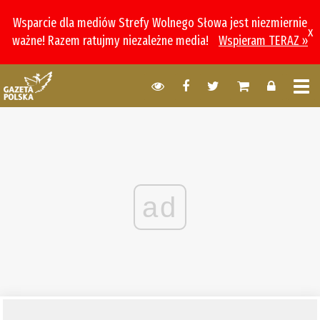
Wsparcie dla mediów Strefy Wolnego Słowa jest niezmiernie
x
ważne! Razem ratujmy niezależne media!
Wspieram TERAZ »
ad