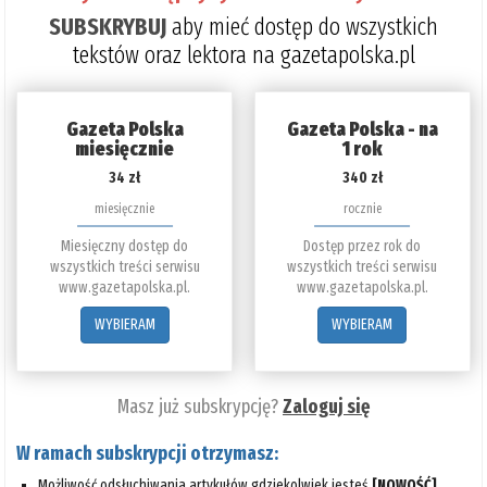
SUBSKRYBUJ
aby mieć dostęp do wszystkich
tekstów oraz lektora na gazetapolska.pl
Gazeta Polska
Gazeta Polska - na
miesięcznie
1 rok
34 zł
340 zł
miesięcznie
rocznie
Miesięczny dostęp do
Dostęp przez rok do
wszystkich treści serwisu
wszystkich treści serwisu
www.gazetapolska.pl.
www.gazetapolska.pl.
WYBIERAM
WYBIERAM
Masz już subskrypcję?
Zaloguj się
W ramach subskrypcji otrzymasz:
Możliwość odsłuchiwania artykułów gdziekolwiek jesteś
[NOWOŚĆ]