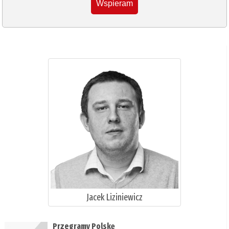
Wspieram
Jacek Liziniewicz
Przegramy Polskę