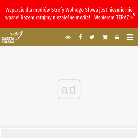
Wsparcie dla mediów Strefy Wolnego Słowa jest niezmiernie
x
ważne! Razem ratujmy niezależne media!
Wspieram TERAZ »
ad