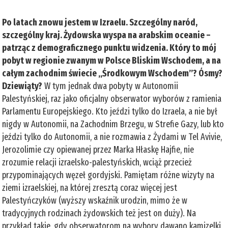
Po latach znowu jestem w Izraelu. Szczególny naród,
szczególny kraj. Żydowska wyspa na arabskim oceanie –
patrząc z demograficznego punktu widzenia. Który to mój
pobyt w regionie zwanym w Polsce Bliskim Wschodem, a na
całym zachodnim świecie „Środkowym Wschodem”? Ósmy?
Dziewiąty?
W tym jednak dwa pobyty w Autonomii
Palestyńskiej, raz jako oficjalny obserwator wyborów z ramienia
Parlamentu Europejskiego. Kto jeździ tylko do Izraela, a nie był
nigdy w Autonomii, na Zachodnim Brzegu, w Strefie Gazy, lub kto
jeździ tylko do Autonomii, a nie rozmawia z Żydami w Tel Avivie,
Jerozolimie czy opiewanej przez Marka Hłaskę Hajfie, nie
zrozumie relacji izraelsko-palestyńskich, wciąż przecież
przypominających węzeł gordyjski. Pamiętam różne wizyty na
ziemi izraelskiej, na której zresztą coraz więcej jest
Palestyńczyków (wyższy wskaźnik urodzin, mimo że w
tradycyjnych rodzinach żydowskich też jest on duży). Na
przykład takie, gdy obserwatorom na wybory dawano kamizelki