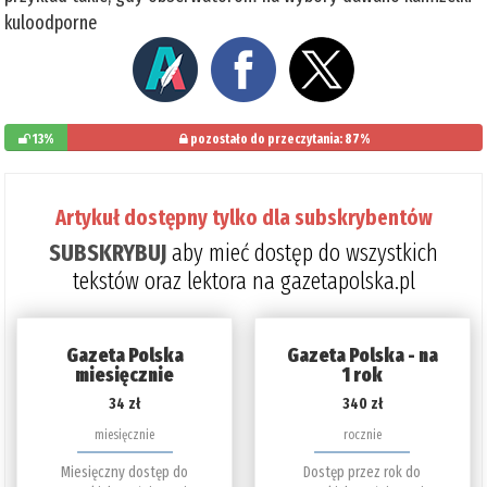
kuloodporne
13%
pozostało do przeczytania: 87%
Artykuł dostępny tylko dla subskrybentów
SUBSKRYBUJ
aby mieć dostęp do wszystkich
tekstów oraz lektora na gazetapolska.pl
Gazeta Polska
Gazeta Polska - na
miesięcznie
1 rok
34 zł
340 zł
miesięcznie
rocznie
Miesięczny dostęp do
Dostęp przez rok do