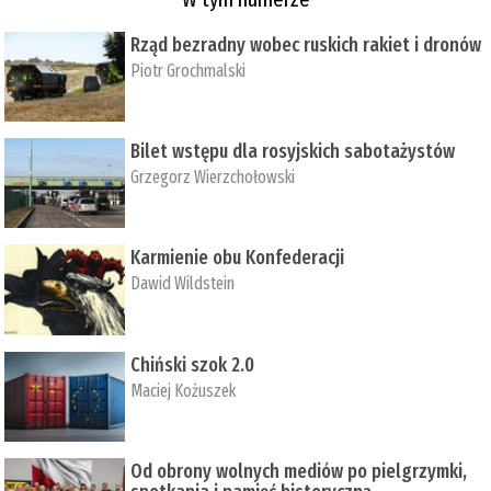
Rząd bezradny wobec ruskich rakiet i dronów
Piotr Grochmalski
Bilet wstępu dla rosyjskich sabotażystów
Grzegorz Wierzchołowski
Karmienie obu Konfederacji
Dawid Wildstein
Chiński szok 2.0
Maciej Kożuszek
Od obrony wolnych mediów po pielgrzymki,