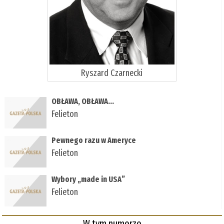
Ryszard Czarnecki
OBŁAWA, OBŁAWA...
Felieton
Pewnego razu w Ameryce
Felieton
Wybory „made in USA”
Felieton
W tym numerze