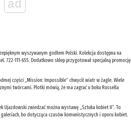
ad
rzepięknym wyszywanym godłem Polski. Kolekcja dostępna na
 tel. 722-111-655. Dodatkowo sklep przygotował specjalną promocję
dmej części „Mission: Impossible” chwycił wiatr w żagle. Wiele
cznymi twórcami. Plotki mówią, że ma zagrać u boku Russella
k Ujazdowski zwiedzać można wystawę „Sztuka kobiet II”. To
 galeriach, bo dotycząca czasów komunistycznych i oporu kobiet.