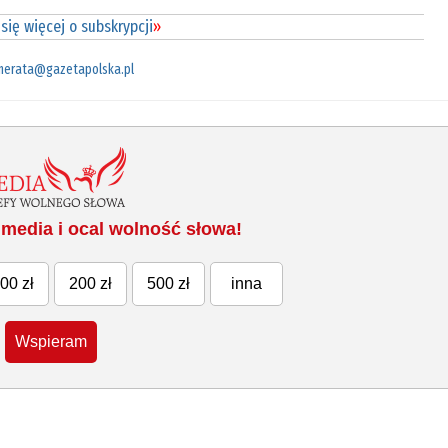
się więcej o subskrypcji
»
merata@gazetapolska.pl
media i ocal wolność słowa!
00 zł
200 zł
500 zł
inna
Wspieram