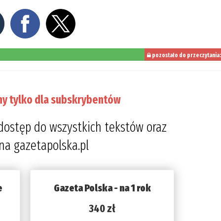
pozostało do przeczytania
20%
ny tylko dla subskrybentów
dostęp do wszystkich tekstów oraz
 na gazetapolska.pl
e
Gazeta Polska - na 1 rok
340 zł