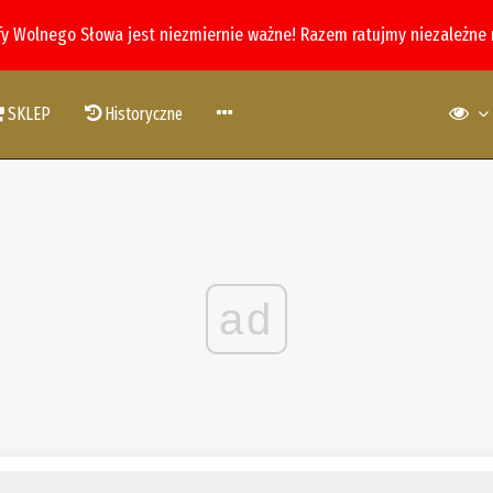
fy Wolnego Słowa jest niezmiernie ważne! Razem ratujmy niezależne
SKLEP
Historyczne
ad