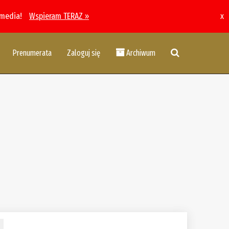
 media!
Wspieram TERAZ »
x
Prenumerata
Zaloguj się
Archiwum