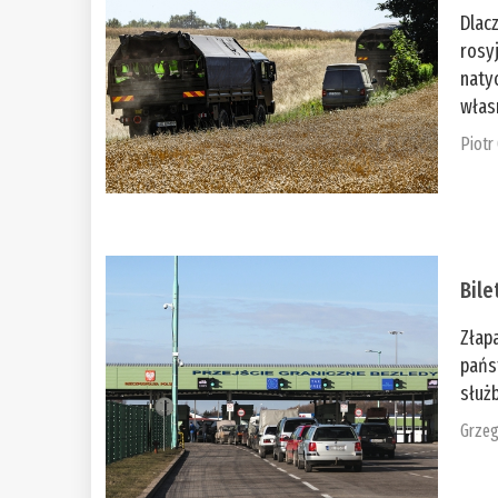
Dlac
rosy
naty
włas
Piotr
Bile
Złap
pańs
służb
Grzeg