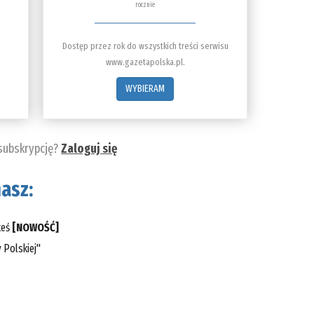
rocznie
Dostęp przez rok do wszystkich treści serwisu
www.gazetapolska.pl.
WYBIERAM
 subskrypcję?
Zaloguj się
asz:
teś
[NOWOŚĆ]
 Polskiej"