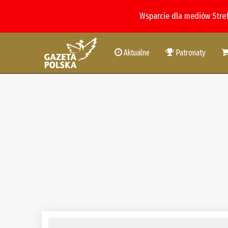
Wsparcie dla mediów Stre
Aktualne
Patronaty