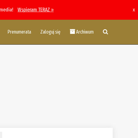
 media!
Wspieram TERAZ »
x
Prenumerata
Zaloguj się
Archiwum