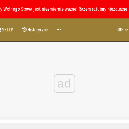
fy Wolnego Słowa jest niezmiernie ważne! Razem ratujmy niezależne
SKLEP
Historyczne
ad