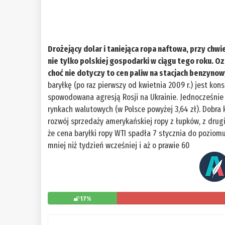
Drożejący dolar i taniejąca ropa naftowa, przy ch
nie tylko polskiej gospodarki w ciągu tego roku. O
choć nie dotyczy to cen paliw na stacjach benzyno
baryłkę (po raz pierwszy od kwietnia 2009 r.) jest ko
spowodowana agresją Rosji na Ukrainie. Jednocześni
rynkach walutowych (w Polsce powyżej 3,64 zł). Dobr
rozwój sprzedaży amerykańskiej ropy z łupków, z drugi
że cena baryłki ropy WTI spadła 7 stycznia do poziomu 
mniej niż tydzień wcześniej i aż o prawie 60
17%