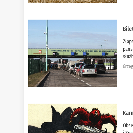
Bile
Złap
pańs
służb
Grzeg
Kar
Obse