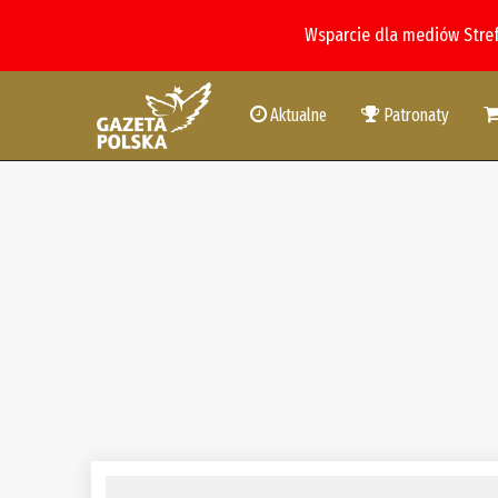
Wsparcie dla mediów Stre
Aktualne
Patronaty