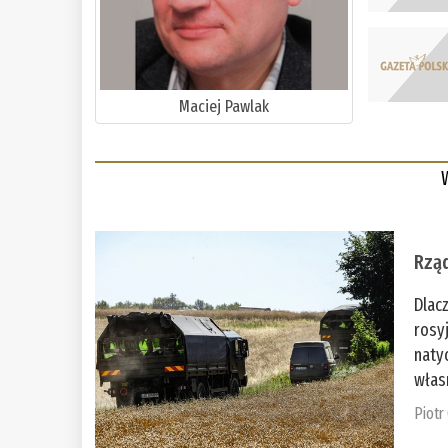
Maciej Pawlak
Rząd
Dlac
rosy
naty
włas
Piotr