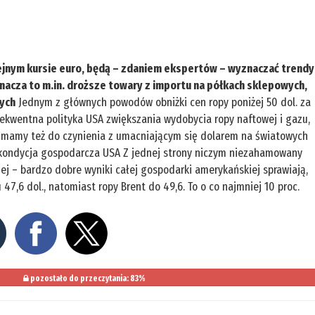
wiejnym kursie euro, będą – zdaniem ekspertów – wyznaczać trendy
znacza to m.in. droższe towary z importu na półkach sklepowych,
wych
Jednym z głównych powodów obniżki cen ropy poniżej 50 dol. za
nsekwentna polityka USA zwiększania wydobycia ropy naftowej i gazu,
e mamy też do czynienia z umacniającym się dolarem na światowych
a kondycja gospodarcza USA Z jednej strony niczym niezahamowany
ej – bardzo dobre wyniki całej gospodarki amerykańskiej sprawiają,
47,6 dol., natomiast ropy Brent do 49,6. To o co najmniej 10 proc.
pozostało do przeczytania: 83%