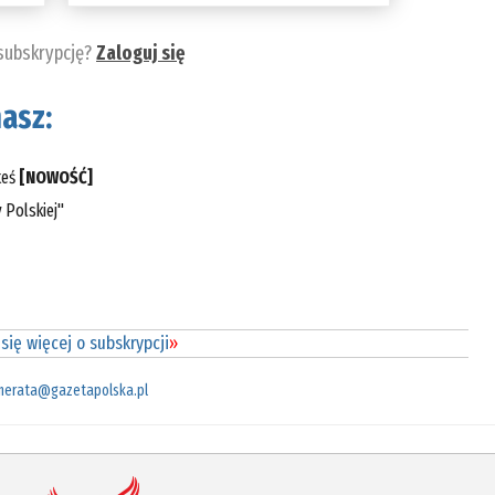
 subskrypcję?
Zaloguj się
asz:
teś
[NOWOŚĆ]
 Polskiej"
się więcej o subskrypcji
»
merata@gazetapolska.pl