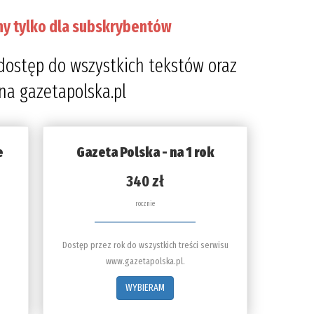
ny tylko dla subskrybentów
dostęp do wszystkich tekstów oraz
 na gazetapolska.pl
e
Gazeta Polska - na 1 rok
340 zł
rocznie
Dostęp przez rok do wszystkich treści serwisu
www.gazetapolska.pl.
WYBIERAM