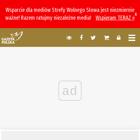
Wsparcie dla mediów Strefy Wolnego Słowa jest niezmiernie
x
ważne! Razem ratujmy niezależne media!
Wspieram TERAZ »
ad