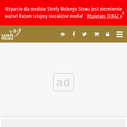
Wsparcie dla mediów Strefy Wolnego Słowa jest niezmiernie
x
ważne! Razem ratujmy niezależne media!
Wspieram TERAZ »
ad