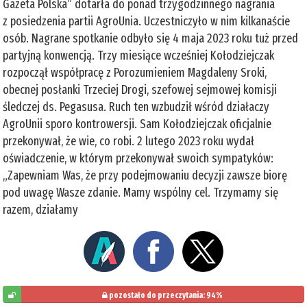
Gazeta Polska” dotarła do ponad trzygodzinnego nagrania
z posiedzenia partii AgroUnia. Uczestniczyło w nim kilkanaście
osób. Nagrane spotkanie odbyło się 4 maja 2023 roku tuż przed
partyjną konwencją. Trzy miesiące wcześniej Kołodziejczak
rozpoczął współpracę z Porozumieniem Magdaleny Sroki,
obecnej posłanki Trzeciej Drogi, szefowej sejmowej komisji
śledczej ds. Pegasusa. Ruch ten wzbudził wśród działaczy
AgroUnii sporo kontrowersji. Sam Kołodziejczak oficjalnie
przekonywał, że wie, co robi. 2 lutego 2023 roku wydał
oświadczenie, w którym przekonywał swoich sympatyków:
„Zapewniam Was, że przy podejmowaniu decyzji zawsze biorę
pod uwagę Wasze zdanie. Mamy wspólny cel. Trzymamy się
razem, działamy
pozostało do przeczytania: 94%