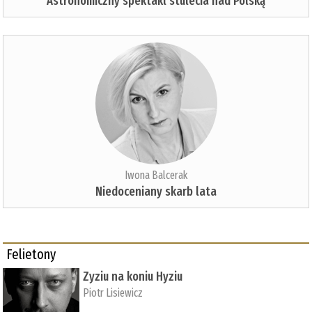
Astronomiczny spektakl stulecia nad Polską
Iwona Balcerak
Niedoceniany skarb lata
Felietony
Zyziu na koniu Hyziu
Piotr Lisiewicz