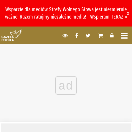
Wsparcie dla mediów Strefy Wolnego Słowa jest niezmiernie
x
ważne! Razem ratujmy niezależne media!
Wspieram TERAZ »
ad