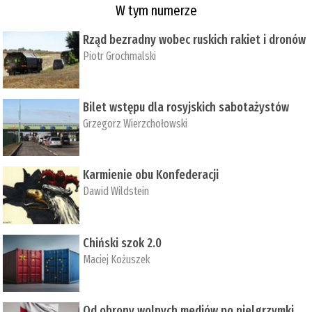
W tym numerze
Rząd bezradny wobec ruskich rakiet i dronów
Piotr Grochmalski
Bilet wstępu dla rosyjskich sabotażystów
Grzegorz Wierzchołowski
Karmienie obu Konfederacji
Dawid Wildstein
Chiński szok 2.0
Maciej Kożuszek
Od obrony wolnych mediów po pielgrzymki,