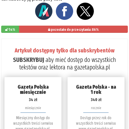
14%
pozostało do przeczytania: 86%
Artykuł dostępny tylko dla subskrybentów
SUBSKRYBUJ
aby mieć dostęp do wszystkich
tekstów oraz lektora na gazetapolska.pl
Gazeta Polska
Gazeta Polska - na
miesięcznie
1 rok
34 zł
340 zł
miesięcznie
rocznie
Miesięczny dostęp do
Dostęp przez rok do
wszystkich treści serwisu
wszystkich treści serwisu
www.gazetapolska.pl.
www.gazetapolska.pl.