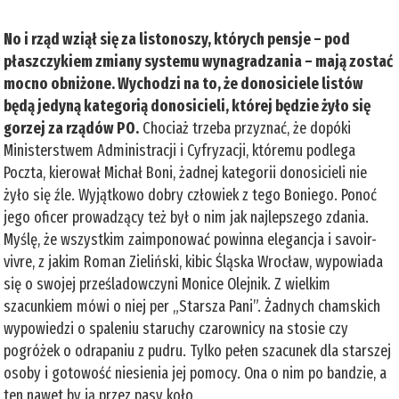
No i rząd wziął się za listonoszy, których pensje – pod
płaszczykiem zmiany systemu wynagradzania – mają zostać
mocno obniżone. Wychodzi na to, że donosiciele listów
będą jedyną kategorią donosicieli, której będzie żyło się
gorzej za rządów PO.
Chociaż trzeba przyznać, że dopóki
Ministerstwem Administracji i Cyfryzacji, któremu podlega
Poczta, kierował Michał Boni, żadnej kategorii donosicieli nie
żyło się źle. Wyjątkowo dobry człowiek z tego Boniego. Ponoć
jego oficer prowadzący też był o nim jak najlepszego zdania.
Myślę, że wszystkim zaimponować powinna elegancja i savoir-
vivre, z jakim Roman Zieliński, kibic Śląska Wrocław, wypowiada
się o swojej prześladowczyni Monice Olejnik. Z wielkim
szacunkiem mówi o niej per „Starsza Pani”. Żadnych chamskich
wypowiedzi o spaleniu staruchy czarownicy na stosie czy
pogróżek o odrapaniu z pudru. Tylko pełen szacunek dla starszej
osoby i gotowość niesienia jej pomocy. Ona o nim po bandzie, a
ten nawet by ją przez pasy koło