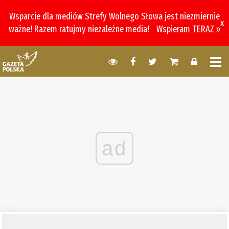
Wsparcie dla mediów Strefy Wolnego Słowa jest niezmiernie
x
ważne! Razem ratujmy niezależne media!
Wspieram TERAZ »
ad