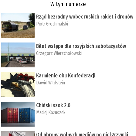
W tym numerze
Rząd bezradny wobec ruskich rakiet i dronów
Piotr Grochmalski
Bilet wstępu dla rosyjskich sabotażystów
Grzegorz Wierzchołowski
Karmienie obu Konfederacji
Dawid Wildstein
Chiński szok 2.0
Maciej Kożuszek
Od obrony wolnych mediów po pielgrzymki,