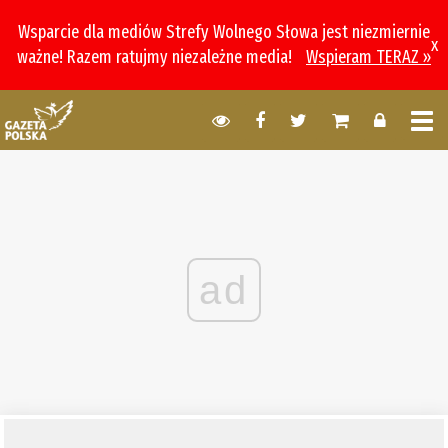
Wsparcie dla mediów Strefy Wolnego Słowa jest niezmiernie
x
ważne! Razem ratujmy niezależne media!
Wspieram TERAZ »
ad