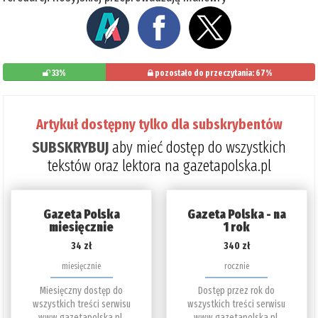
33%
pozostało do przeczytania: 67%
Artykuł dostępny tylko dla subskrybentów
SUBSKRYBUJ
aby mieć dostęp do wszystkich
tekstów oraz lektora na gazetapolska.pl
Gazeta Polska
Gazeta Polska - na
miesięcznie
1 rok
34 zł
340 zł
miesięcznie
rocznie
Miesięczny dostęp do
Dostęp przez rok do
wszystkich treści serwisu
wszystkich treści serwisu
www.gazetapolska.pl.
www.gazetapolska.pl.