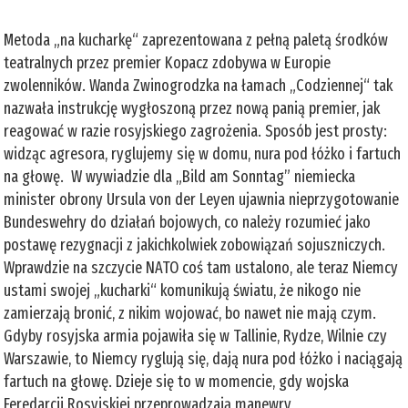
Metoda „na kucharkę“ zaprezentowana z pełną paletą środków
teatralnych przez premier Kopacz zdobywa w Europie
zwolenników. Wanda Zwinogrodzka na łamach „Codziennej“ tak
nazwała instrukcję wygłoszoną przez nową panią premier, jak
reagować w razie rosyjskiego zagrożenia. Sposób jest prosty:
widząc agresora, ryglujemy się w domu, nura pod łóżko i fartuch
na głowę. W wywiadzie dla „Bild am Sonntag” niemiecka
minister obrony Ursula von der Leyen ujawnia nieprzygotowanie
Bundeswehry do działań bojowych, co należy rozumieć jako
postawę rezygnacji z jakichkolwiek zobowiązań sojuszniczych.
Wprawdzie na szczycie NATO coś tam ustalono, ale teraz Niemcy
ustami swojej „kucharki“ komunikują światu, że nikogo nie
zamierzają bronić, z nikim wojować, bo nawet nie mają czym.
Gdyby rosyjska armia pojawiła się w Tallinie, Rydze, Wilnie czy
Warszawie, to Niemcy ryglują się, dają nura pod łóżko i naciągają
fartuch na głowę. Dzieje się to w momencie, gdy wojska
Feredarcji Rosyjskiej przeprowadzają manewry