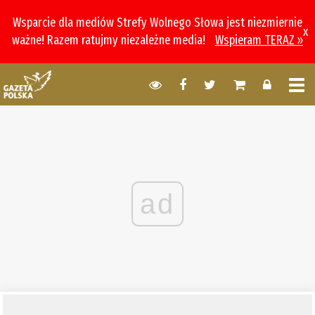
Wsparcie dla mediów Strefy Wolnego Słowa jest niezmiernie
x
ważne! Razem ratujmy niezależne media!
Wspieram TERAZ »
ad