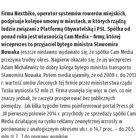
Firma Nextbike, operator systemów rowerów miejskich,
podpisuje kolejne umowy w miastach, w których rządzą
ludzie związani z Platformą Obywatelską i PSL. Spółka od
ponad roku jest własnością Cam Media – firmy, której
wiceprezes to przyjaciel byłego ministra Sławomira
Nowaka
Jeszcze niedawno wydawało się, że spółka Cam Media
przeżywa trudny okres. Najpierw okazało się, że jej wiceprezes
Adam Michalewicz to dobry kolega byłego ministra transportu
Sławomira Nowaka. Potem media ujawniły, że od 2008 r. do 2013
r. wartość umów zleconych tej firmie przez ministerstwa rządu
Tuska wyniosła 52 mln zł. Firma usunęła się więc w cień, co nie
znaczy jednak, że zaczęła prosperować bez publicznych
pieniędzy. Jak kilka tygodni temu poinformował portal Press.pl:
„W pierwszej połowie 2014 r. przychody ze sprzedaży spółki Cam
Media działającej na rynku reklamy zewnętrznej wzrosły w
porównaniu z analogicznym okresem ub.r. o 14,7 proc. – do 20,5
mln zł. [...] do poprawy wyników