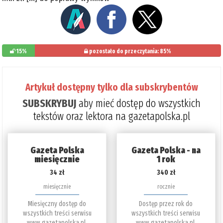
15%
pozostało do przeczytania: 85%
Artykuł dostępny tylko dla subskrybentów
SUBSKRYBUJ
aby mieć dostęp do wszystkich
tekstów oraz lektora na gazetapolska.pl
Gazeta Polska
Gazeta Polska - na
miesięcznie
1 rok
34 zł
340 zł
miesięcznie
rocznie
Miesięczny dostęp do
Dostęp przez rok do
wszystkich treści serwisu
wszystkich treści serwisu
www.gazetapolska.pl.
www.gazetapolska.pl.