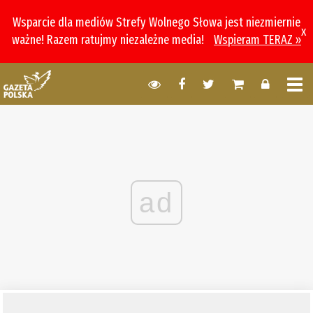
Wsparcie dla mediów Strefy Wolnego Słowa jest niezmiernie
x
ważne! Razem ratujmy niezależne media!
Wspieram TERAZ »
ad