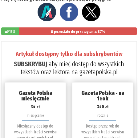
13%
pozostało do przeczytania: 87%
Artykuł dostępny tylko dla subskrybentów
SUBSKRYBUJ
aby mieć dostęp do wszystkich
tekstów oraz lektora na gazetapolska.pl
Gazeta Polska
Gazeta Polska - na
miesięcznie
1 rok
34 zł
340 zł
miesięcznie
rocznie
Miesięczny dostęp do
Dostęp przez rok do
wszystkich treści serwisu
wszystkich treści serwisu
www.gazetapolska.pl.
www.gazetapolska.pl.