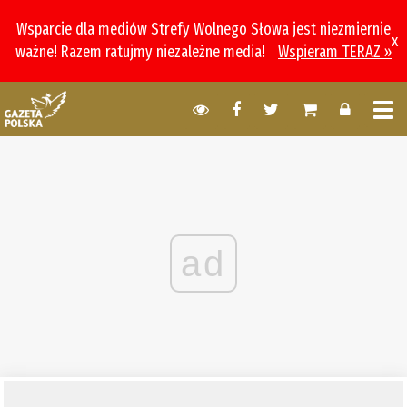
Wsparcie dla mediów Strefy Wolnego Słowa jest niezmiernie
x
ważne! Razem ratujmy niezależne media!
Wspieram TERAZ »
ad