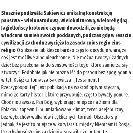
Słusznie podkreśla Sakiewicz unikalną konstrukcję
państwa – wielonarodową, wielokulturową, wieloreligijną.
Jagiellońscy królowie czynem dowodzili, że nie będą
władcami sumień swoich poddanych, podczas gdy w reszcie
cywilizacji Zachodu zwyciężała zasada cuius regio eius
religio
O sukcesie lub klęsce bardzo często decyduje wiara, że
coś jest możliwe albo nieuchronne. Nie można tworzyć żadnych
dzieł bez przekonania do sensowności tego, które zamierza się
stworzyć. Podobnie jak nie można iść do przodu bez spoglądania
w tył. Książka Tomasza Sakiewicza „Testament I
Rzeczypospolitej” jest publikacją na wskroś optymistyczną,
mimo że karty historii, które przywołuje, często bywały ponure.
Choć nie zawsze. Pan Bóg, wybierając miejsce na Ziemi dla
Polaków, zapewnił im umiarkowany klimat, teren asejsmiczny,
bez wybuchów wulkanów i cyklicznych tornad. Okazało się
jednak, że jest to miejsce w korytarzu. między Niemcami i Rosją.
Przychylność geniusza dziejów sprawiła, że potęgi te