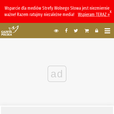
Wsparcie dla mediów Strefy Wolnego Słowa jest niezmiernie
x
ważne! Razem ratujmy niezależne media!
Wspieram TERAZ »
ad