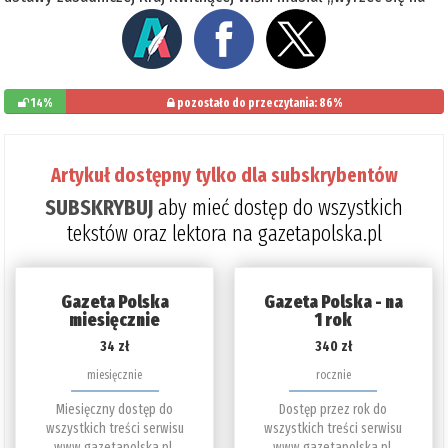
14%
pozostało do przeczytania: 86%
Artykuł dostępny tylko dla subskrybentów
SUBSKRYBUJ
aby mieć dostęp do wszystkich
tekstów oraz lektora na gazetapolska.pl
Gazeta Polska
Gazeta Polska - na
miesięcznie
1 rok
34 zł
340 zł
miesięcznie
rocznie
Miesięczny dostęp do
Dostęp przez rok do
wszystkich treści serwisu
wszystkich treści serwisu
www.gazetapolska.pl.
www.gazetapolska.pl.