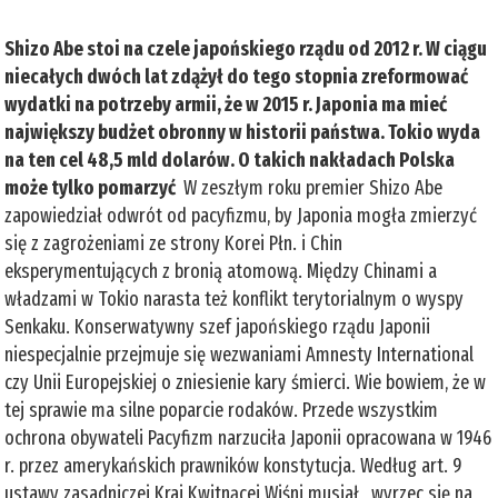
Shizo Abe stoi na czele japońskiego rządu od 2012 r. W ciągu
niecałych dwóch lat zdążył do tego stopnia zreformować
wydatki na potrzeby armii, że w 2015 r. Japonia ma mieć
największy budżet obronny w historii państwa. Tokio wyda
na ten cel 48,5 mld dolarów. O takich nakładach Polska
może tylko pomarzyć
W zeszłym roku premier Shizo Abe
zapowiedział odwrót od pacyfizmu, by Japonia mogła zmierzyć
się z zagrożeniami ze strony Korei Płn. i Chin
eksperymentujących z bronią atomową. Między Chinami a
władzami w Tokio narasta też konflikt terytorialnym o wyspy
Senkaku. Konserwatywny szef japońskiego rządu Japonii
niespecjalnie przejmuje się wezwaniami Amnesty International
czy Unii Europejskiej o zniesienie kary śmierci. Wie bowiem, że w
tej sprawie ma silne poparcie rodaków. Przede wszystkim
ochrona obywateli Pacyfizm narzuciła Japonii opracowana w 1946
r. przez amerykańskich prawników konstytucja. Według art. 9
ustawy zasadniczej Kraj Kwitnącej Wiśni musiał „wyrzec się na