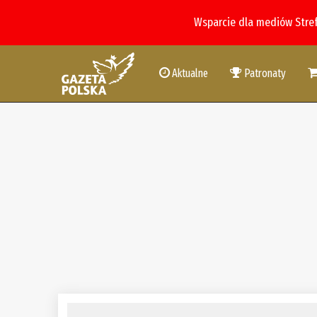
Wsparcie dla mediów Stre
Aktualne
Patronaty