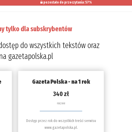
pozostało do przeczytania: 57%
ny tylko dla subskrybentów
dostęp do wszystkich tekstów oraz
 na gazetapolska.pl
e
Gazeta Polska - na 1 rok
340 zł
rocznie
Dostęp przez rok do wszystkich treści serwisu
www.gazetapolska.pl.