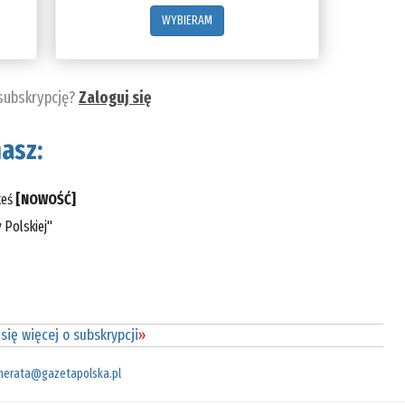
WYBIERAM
 subskrypcję?
Zaloguj się
asz:
teś
[NOWOŚĆ]
 Polskiej"
się więcej o subskrypcji
»
merata@gazetapolska.pl