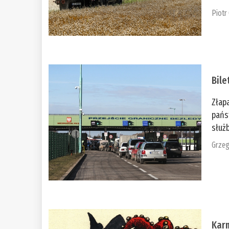
Piotr
Bile
Złap
pańs
służb
Grzeg
Kar