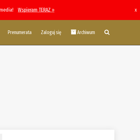
 media!
Wspieram TERAZ »
x
Prenumerata
Zaloguj się
Archiwum