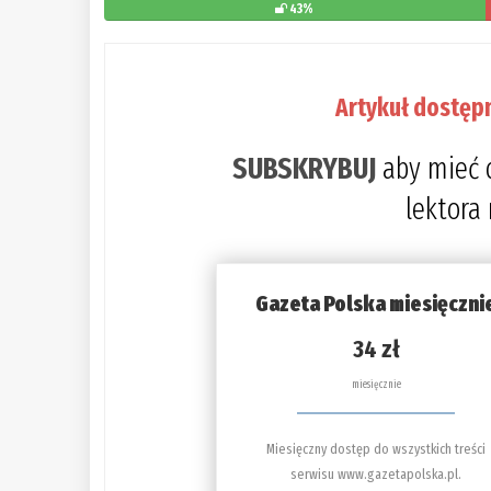
43%
Artykuł dostęp
SUBSKRYBUJ
aby mieć 
lektora
Gazeta Polska miesięczni
34 zł
miesięcznie
Miesięczny dostęp do wszystkich treści
serwisu www.gazetapolska.pl.