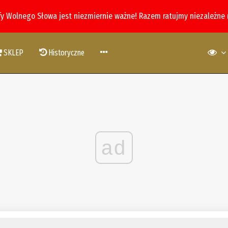
fy Wolnego Słowa jest niezmiernie ważne! Razem ratujmy niezależne
SKLEP
Historyczne
ad