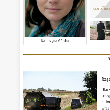
Katarzyna Gójska
Rząd
Dlac
rosy
naty
włas