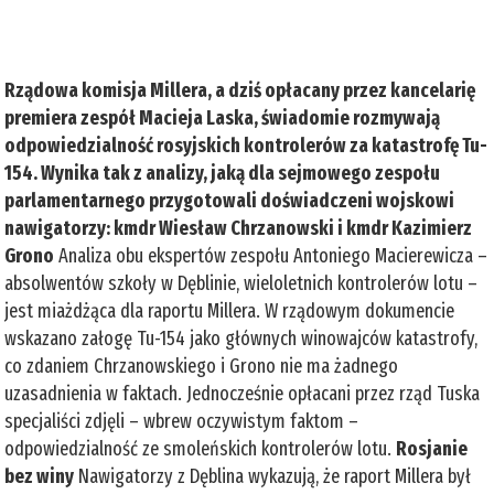
Rządowa komisja Millera, a dziś opłacany przez kancelarię
premiera zespół Macieja Laska, świadomie rozmywają
odpowiedzialność rosyjskich kontrolerów za katastrofę Tu-
154. Wynika tak z analizy, jaką dla sejmowego zespołu
parlamentarnego przygotowali doświadczeni wojskowi
nawigatorzy: kmdr Wiesław Chrzanowski i kmdr Kazimierz
Grono
Analiza obu ekspertów zespołu Antoniego Macierewicza –
absolwentów szkoły w Dęblinie, wieloletnich kontrolerów lotu –
jest miażdżąca dla raportu Millera. W rządowym dokumencie
wskazano załogę Tu-154 jako głównych winowajców katastrofy,
co zdaniem Chrzanowskiego i Grono nie ma żadnego
uzasadnienia w faktach. Jednocześnie opłacani przez rząd Tuska
specjaliści zdjęli – wbrew oczywistym faktom –
odpowiedzialność ze smoleńskich kontrolerów lotu.
Rosjanie
bez winy
Nawigatorzy z Dęblina wykazują, że raport Millera był