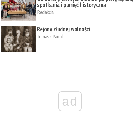
spotkania i pamięć historyczną
Redakcja
Rejony złudnej wolności
Tomasz Panfil
ad