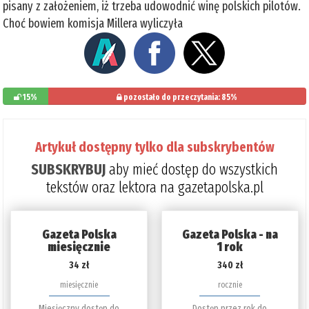
pisany z założeniem, iż trzeba udowodnić winę polskich pilotów.
Choć bowiem komisja Millera wyliczyła
15%
pozostało do przeczytania: 85%
Artykuł dostępny tylko dla subskrybentów
SUBSKRYBUJ
aby mieć dostęp do wszystkich
tekstów oraz lektora na gazetapolska.pl
Gazeta Polska
Gazeta Polska - na
miesięcznie
1 rok
34 zł
340 zł
miesięcznie
rocznie
Miesięczny dostęp do
Dostęp przez rok do