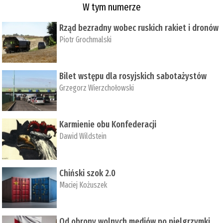
W tym numerze
Rząd bezradny wobec ruskich rakiet i dronów
Piotr Grochmalski
Bilet wstępu dla rosyjskich sabotażystów
Grzegorz Wierzchołowski
Karmienie obu Konfederacji
Dawid Wildstein
Chiński szok 2.0
Maciej Kożuszek
Od obrony wolnych mediów po pielgrzymki,