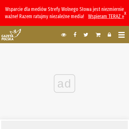
Wsparcie dla mediów Strefy Wolnego Słowa jest niezmiernie
x
ważne! Razem ratujmy niezależne media!
Wspieram TERAZ »
ad