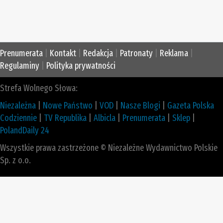
Prenumerata
|
Kontakt
|
Redakcja
|
Patronaty
|
Reklama
|
Regulaminy
|
Polityka prywatności
Strefa Wolnego Słowa:
Niezależna
|
Nowe Państwo
|
VOD
|
Nasze Blogi
|
Gazeta Polska
Codziennie
|
TV Republika
|
Albicla
|
Prenumerata
|
Sklep
|
PolandDaily 24
Wszystkie prawa zastrzeżone © Niezależne Wydawnictwo Polskie
Sp. z o.o.