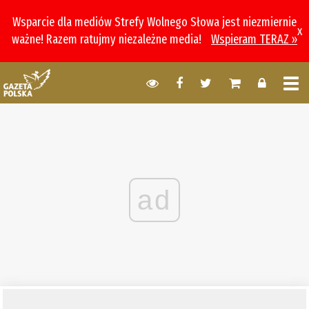
Wsparcie dla mediów Strefy Wolnego Słowa jest niezmiernie
x
ważne! Razem ratujmy niezależne media!
Wspieram TERAZ »
ad