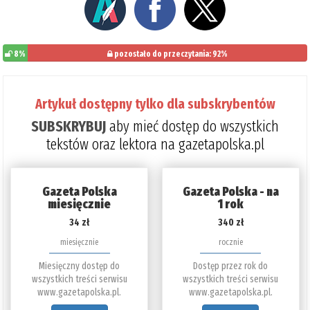
8%
pozostało do przeczytania: 92%
Artykuł dostępny tylko dla subskrybentów
SUBSKRYBUJ
aby mieć dostęp do wszystkich
tekstów oraz lektora na gazetapolska.pl
Gazeta Polska
Gazeta Polska - na
miesięcznie
1 rok
34 zł
340 zł
miesięcznie
rocznie
Miesięczny dostęp do
Dostęp przez rok do
wszystkich treści serwisu
wszystkich treści serwisu
www.gazetapolska.pl.
www.gazetapolska.pl.