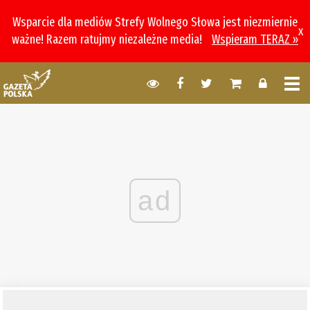
Wsparcie dla mediów Strefy Wolnego Słowa jest niezmiernie
x
ważne! Razem ratujmy niezależne media!
Wspieram TERAZ »
ad