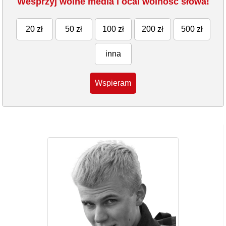
Wesprzyj wolne media i ocal wolność słowa!
20 zł
50 zł
100 zł
200 zł
500 zł
inna
Wspieram