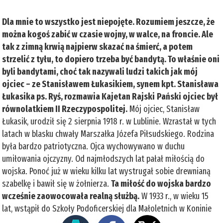
Dla mnie to wszystko jest niepojęte. Rozumiem jeszcze, że
można kogoś zabić w czasie wojny, w walce, na froncie. Ale
tak z zimną krwią najpierw skazać na śmierć, a potem
strzelić z tyłu, to dopiero trzeba być bandytą. To właśnie oni
byli bandytami, choć tak nazywali ludzi takich jak mój
ojciec – ze Stanisławem Łukasikiem, synem kpt. Stanisława
Łukasika ps. Ryś, rozmawia Kajetan Rajski
Pański ojciec był
równolatkiem II Rzeczypospolitej.
Mój ojciec, Stanisław
Łukasik, urodził się 2 sierpnia 1918 r. w Lublinie. Wzrastał w tych
latach w blasku chwały Marszałka Józefa Piłsudskiego. Rodzina
była bardzo patriotyczna. Ojca wychowywano w duchu
umiłowania ojczyzny. Od najmłodszych lat pałał miłością do
wojska. Ponoć już w wieku kilku lat wystrugał sobie drewnianą
szabelkę i bawił się w żołnierza.
Ta miłość do wojska bardzo
wcześnie zaowocowała realną służbą.
W 1933 r., w wieku 15
lat, wstąpił do Szkoły Podoficerskiej dla Małoletnich w Koninie