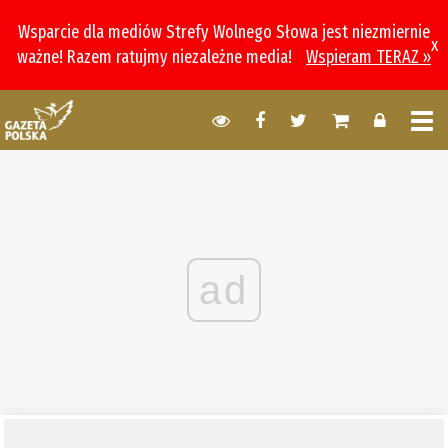
Wsparcie dla mediów Strefy Wolnego Słowa jest niezmiernie
x
ważne! Razem ratujmy niezależne media!
Wspieram TERAZ »
ad