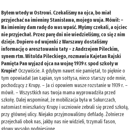
Byłem wtedy w Ostrowi. Czekaliśmy na ojca, bo miał
przyjechać na imieniny Stanisława, mojego wuja. Mówił: –
Na imieniny dam radę do was wpaść. Myśmy czekali, a ojciec
nie przyjechał. Przez parę dni nie wiedzieliśmy, co się z nim
dzieje. Dopiero od wujenki z Warszawy dostaliśmy
informację o aresztowaniu taty – z Andrzejem Pileckim,
synem rtm. Witolda Pileckiego, rozmawia Kajetan Rajski
Pamięta Pan wyjazd ojca na wojnę 1939 r. spod szkoły w
Krupie?
Oczywiście. A gdybym nawet nie pamiętał, to pięknie o
tym opowiadał Jan Łapian, syn sołtysa, nieco starszy ode mnie,
pochodzący z Krupy. – Ja ci opowiem wasze rozstanie w 1939 r. –
mówił. – Wszystkich nas twoja mama wyprowadziła przed
szkołę. Dalej wspominał, że mobilizacja była w Sukurczach,
natomiast mieszkańcy Krupy i uczniowie zebrali się przed szkołą,
przy głównej ulicy. Niejako przyjmowaliśmy defiladę. Żołnierze
przejechali obok nas, jakby nas nie widzieli, trzymali fason,
głowy wysoko podniesione.