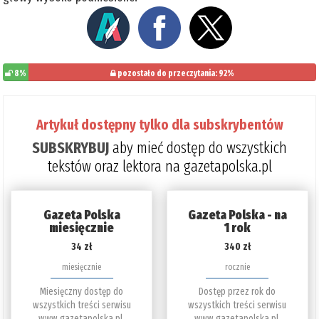
8%
pozostało do przeczytania: 92%
Artykuł dostępny tylko dla subskrybentów
SUBSKRYBUJ
aby mieć dostęp do wszystkich
tekstów oraz lektora na gazetapolska.pl
Gazeta Polska
Gazeta Polska - na
miesięcznie
1 rok
34 zł
340 zł
miesięcznie
rocznie
Miesięczny dostęp do
Dostęp przez rok do
wszystkich treści serwisu
wszystkich treści serwisu
www.gazetapolska.pl.
www.gazetapolska.pl.