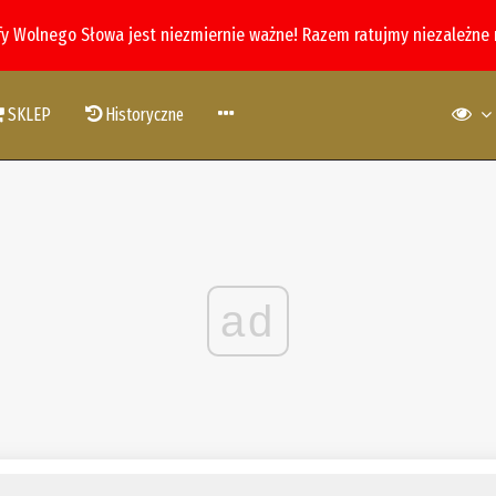
fy Wolnego Słowa jest niezmiernie ważne! Razem ratujmy niezależne
SKLEP
Historyczne
ad