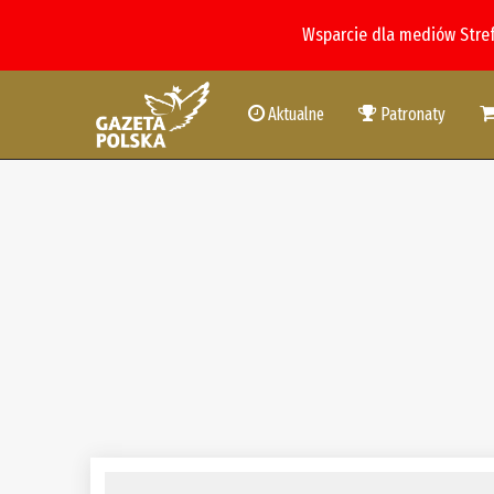
Wsparcie dla mediów Stre
Aktualne
Patronaty