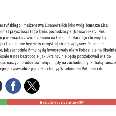
Kaczyńskiego i małżeństwa Elbanowskich jako wróg Tomasza Lisa
 temat przyszłości tego kraju, pochodzący z „Newsweeka”: „Nasi
tacji w związku z wydarzeniami na Ukrainie. Dlaczego chcemy, by
, jak Ukraina nie będzie w rosyjskiej strefie wpływów. Po co nam
ie, jak zachodnie firmy będą inwestowały nie w Polsce, ale na Ukrainie
zrośnie u nas bezrobocie, jak Ukraińcy nie będą potrzebowali wiz do
ność naszych produktów rolnych, gdy na zachodnie rynki trafią tańsze
olejnego wywiadu z jego ekscelencją Władimirem Putinem i do
pozostało do przeczytania: 53%