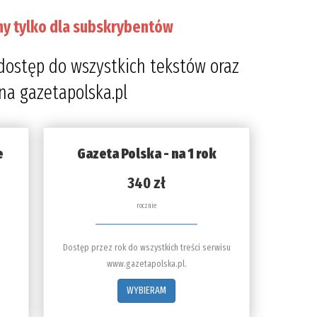
ny tylko dla subskrybentów
dostęp do wszystkich tekstów oraz
 na gazetapolska.pl
e
Gazeta Polska - na 1 rok
340 zł
rocznie
Dostęp przez rok do wszystkich treści serwisu
www.gazetapolska.pl.
WYBIERAM