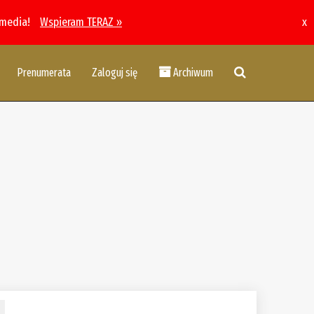
 media!
Wspieram TERAZ »
x
Prenumerata
Zaloguj się
Archiwum