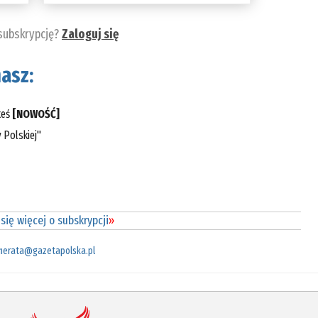
 subskrypcję?
Zaloguj się
asz:
teś
[NOWOŚĆ]
 Polskiej"
się więcej o subskrypcji
»
merata@gazetapolska.pl