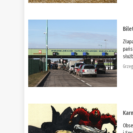
Bile
Złap
pańs
służb
Grzeg
Kar
Obse