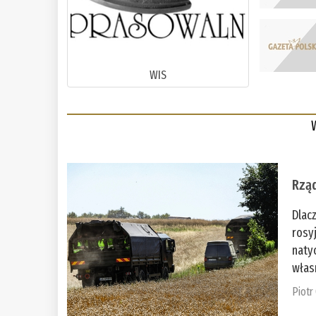
WIS
Rząd
Dlac
rosy
naty
włas
Piotr