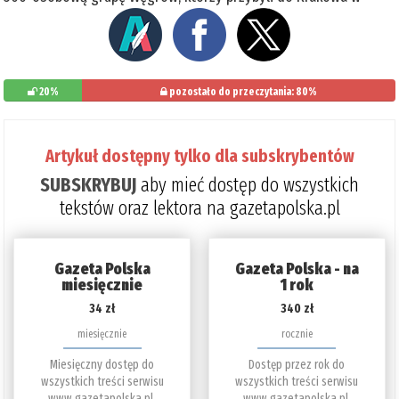
20%
pozostało do przeczytania: 80%
Artykuł dostępny tylko dla subskrybentów
SUBSKRYBUJ
aby mieć dostęp do wszystkich
tekstów oraz lektora na gazetapolska.pl
Gazeta Polska
Gazeta Polska - na
miesięcznie
1 rok
34 zł
340 zł
miesięcznie
rocznie
Miesięczny dostęp do
Dostęp przez rok do
wszystkich treści serwisu
wszystkich treści serwisu
www.gazetapolska.pl.
www.gazetapolska.pl.