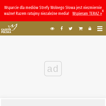
Wsparcie dla mediów Strefy Wolnego Słowa jest niezmiernie
x
ważne! Razem ratujmy niezależne media!
Wspieram TERAZ »
ad