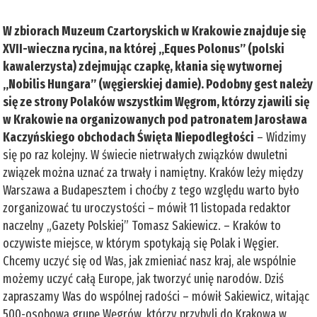
W zbiorach Muzeum Czartoryskich w Krakowie znajduje się
XVII-wieczna rycina, na której „Eques Polonus” (polski
kawalerzysta) zdejmując czapkę, kłania się wytwornej
„Nobilis Hungara” (węgierskiej damie). Podobny gest należy
się ze strony Polaków wszystkim Węgrom, którzy zjawili się
w Krakowie na organizowanych pod patronatem Jarosława
Kaczyńskiego obchodach Święta Niepodległości
– Widzimy
się po raz kolejny. W świecie nietrwałych związków dwuletni
związek można uznać za trwały i namiętny. Kraków leży między
Warszawa a Budapesztem i choćby z tego względu warto było
zorganizować tu uroczystości – mówił 11 listopada redaktor
naczelny „Gazety Polskiej” Tomasz Sakiewicz. – Kraków to
oczywiste miejsce, w którym spotykają się Polak i Węgier.
Chcemy uczyć się od Was, jak zmieniać nasz kraj, ale wspólnie
możemy uczyć całą Europe, jak tworzyć unię narodów. Dziś
zapraszamy Was do wspólnej radości – mówił Sakiewicz, witając
500-osobową grupę Węgrów, którzy przybyli do Krakowa w