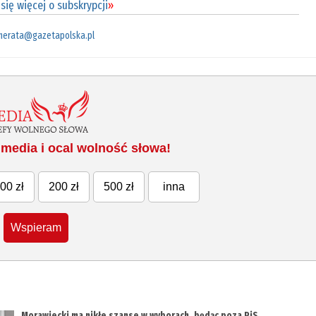
się więcej o subskrypcji
»
merata@gazetapolska.pl
media i ocal wolność słowa!
00 zł
200 zł
500 zł
inna
Wspieram
Morawiecki ma nikłe szanse w wyborach, będąc poza PiS