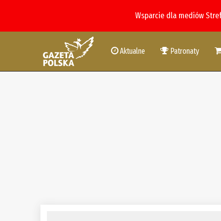
Wsparcie dla mediów Stre
Aktualne
Patronaty