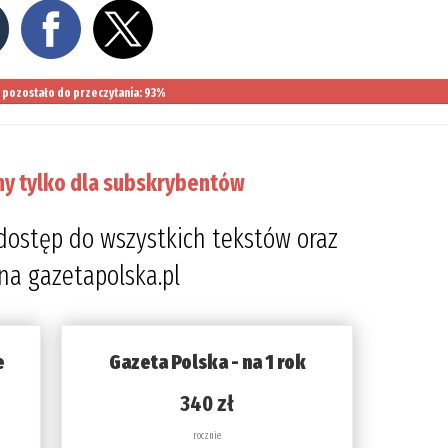
pozostało do przeczytania: 93%
ny tylko dla subskrybentów
dostęp do wszystkich tekstów oraz
 na gazetapolska.pl
e
Gazeta Polska - na 1 rok
340 zł
rocznie