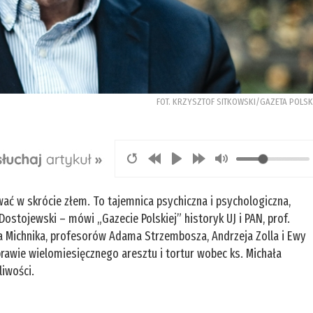
FOT. KRZYSZTOF SITKOWSKI/GAZETA POLS
ać w skrócie złem. To tajemnica psychiczna i psychologiczna,
r Dostojewski – mówi „Gazecie Polskiej” historyk UJ i PAN, prof.
ma Michnika, profesorów Adama Strzembosza, Andrzeja Zolla i Ewy
rawie wielomiesięcznego aresztu i tortur wobec ks. Michała
liwości.