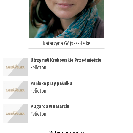
Katarzyna Gójska-Hejke
Utrzymali Krakowskie Przedmieście
Felieton
Paniska przy paśniku
Felieton
POgarda w natarciu
Felieton
W tym numerze