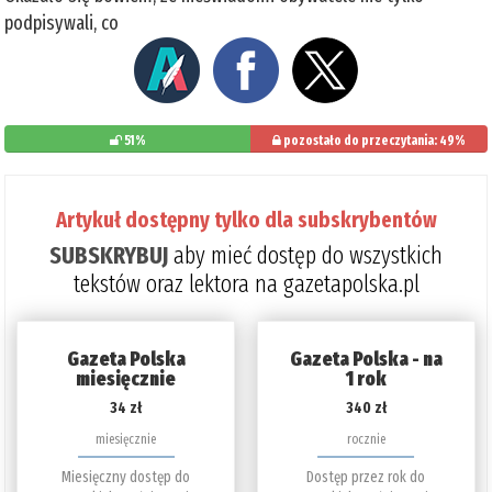
podpisywali, co
51%
pozostało do przeczytania: 49%
Artykuł dostępny tylko dla subskrybentów
SUBSKRYBUJ
aby mieć dostęp do wszystkich
tekstów oraz lektora na gazetapolska.pl
Gazeta Polska
Gazeta Polska - na
miesięcznie
1 rok
34 zł
340 zł
miesięcznie
rocznie
Miesięczny dostęp do
Dostęp przez rok do