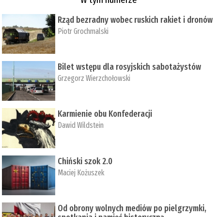
Rząd bezradny wobec ruskich rakiet i dronów
Piotr Grochmalski
Bilet wstępu dla rosyjskich sabotażystów
Grzegorz Wierzchołowski
Karmienie obu Konfederacji
Dawid Wildstein
Chiński szok 2.0
Maciej Kożuszek
Od obrony wolnych mediów po pielgrzymki,