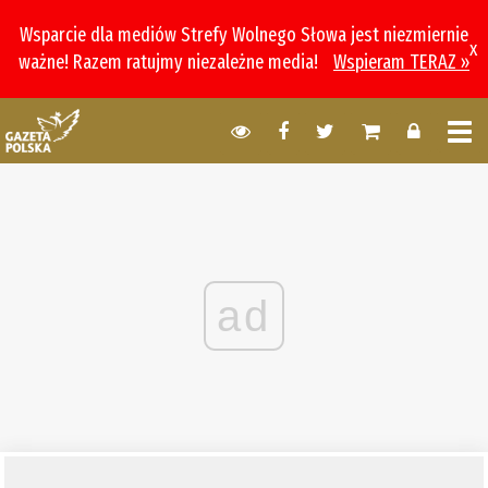
Wsparcie dla mediów Strefy Wolnego Słowa jest niezmiernie
x
ważne! Razem ratujmy niezależne media!
Wspieram TERAZ »
ad