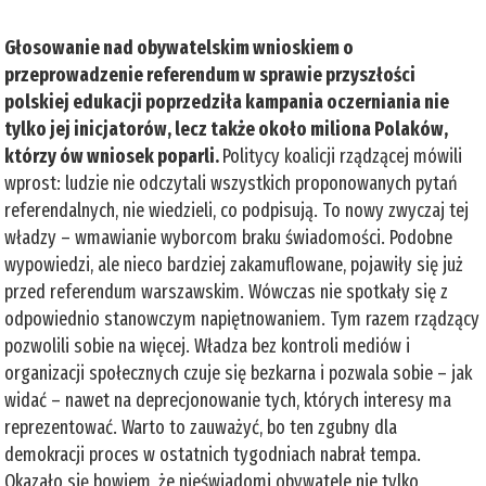
Głosowanie nad obywatelskim wnioskiem o
przeprowadzenie referendum w sprawie przyszłości
polskiej edukacji poprzedziła kampania oczerniania nie
tylko jej inicjatorów, lecz także około miliona Polaków,
którzy ów wniosek poparli.
Politycy koalicji rządzącej mówili
wprost: ludzie nie odczytali wszystkich proponowanych pytań
referendalnych, nie wiedzieli, co podpisują. To nowy zwyczaj tej
władzy – wmawianie wyborcom braku świadomości. Podobne
wypowiedzi, ale nieco bardziej zakamuflowane, pojawiły się już
przed referendum warszawskim. Wówczas nie spotkały się z
odpowiednio stanowczym napiętnowaniem. Tym razem rządzący
pozwolili sobie na więcej. Władza bez kontroli mediów i
organizacji społecznych czuje się bezkarna i pozwala sobie – jak
widać – nawet na deprecjonowanie tych, których interesy ma
reprezentować. Warto to zauważyć, bo ten zgubny dla
demokracji proces w ostatnich tygodniach nabrał tempa.
Okazało się bowiem, że nieświadomi obywatele nie tylko