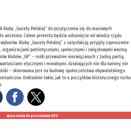
ł kluby „Gazety Polskiej” do przyłączenia się do masowych
–14 września. Celem protestu będzie odsunięcie od władzy rządu
borów. Kluby „Gazety Polskiej” z satysfakcją przyjęły zaproszenie
ą, organizacjami patriotycznymi, społecznymi i związkowymi wezmą
nków klubów „GP” – osób przeważnie niezwiązanych z żadną partią,
wartościami etycznymi i moralnymi, działających nie dla kariery, nie
 Polski – skierowana jest na budowę społeczeństwa obywatelskiego.
pontaniczne. Dokładnie takie, jak to u początków historycznego ruchu
e
pozostało do przeczytania: 85%