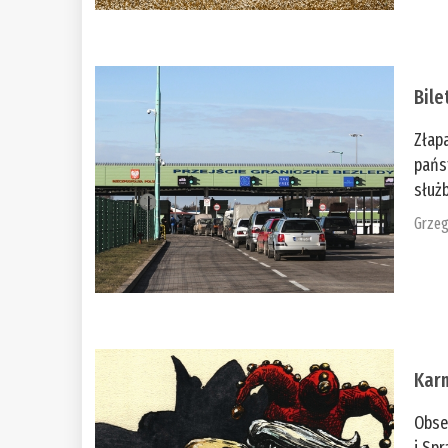
Bile
Złap
pańs
służb
Grzeg
Kar
Obse