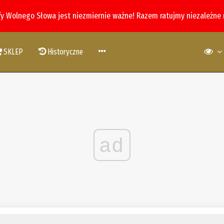
fy Wolnego Słowa jest niezmiernie ważne! Razem ratujmy niezależne
SKLEP
Historyczne
ad