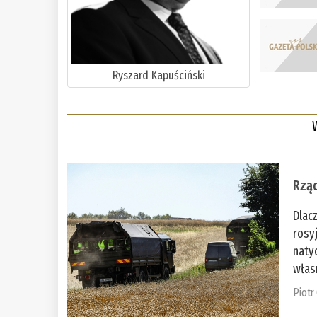
Ryszard Kapuściński
Rząd
Dlac
rosy
naty
włas
Piotr