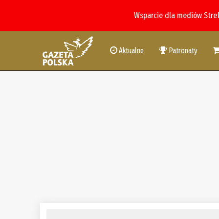
Wsparcie dla mediów Stre
Aktualne
Patronaty