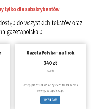
ny tylko dla subskrybentów
dostęp do wszystkich tekstów oraz
 na gazetapolska.pl
e
Gazeta Polska - na 1 rok
340 zł
rocznie
Dostęp przez rok do wszystkich treści serwisu
www.gazetapolska.pl.
WYBIERAM