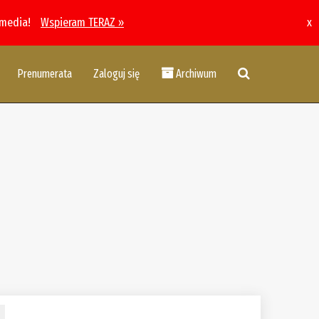
 media!
Wspieram TERAZ »
x
Prenumerata
Zaloguj się
Archiwum