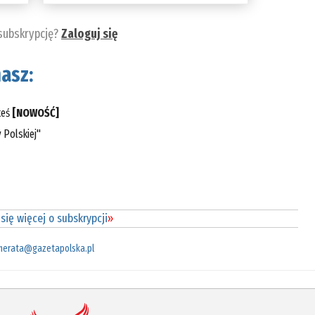
 subskrypcję?
Zaloguj się
asz:
teś
[NOWOŚĆ]
 Polskiej"
się więcej o subskrypcji
»
merata@gazetapolska.pl