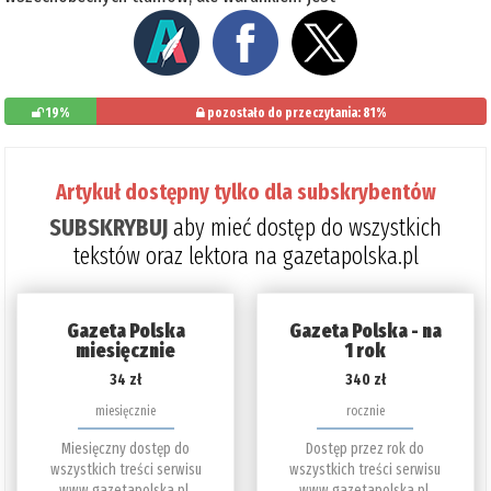
19%
pozostało do przeczytania: 81%
Artykuł dostępny tylko dla subskrybentów
SUBSKRYBUJ
aby mieć dostęp do wszystkich
tekstów oraz lektora na gazetapolska.pl
Gazeta Polska
Gazeta Polska - na
miesięcznie
1 rok
34 zł
340 zł
miesięcznie
rocznie
Miesięczny dostęp do
Dostęp przez rok do
wszystkich treści serwisu
wszystkich treści serwisu
www.gazetapolska.pl.
www.gazetapolska.pl.