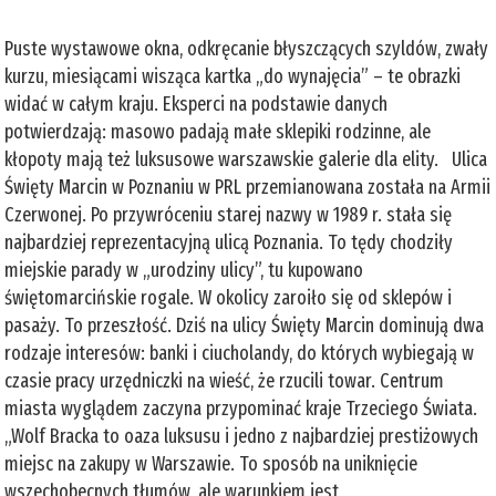
Puste wystawowe okna, odkręcanie błyszczących szyldów, zwały
kurzu, miesiącami wisząca kartka „do wynajęcia” – te obrazki
widać w całym kraju. Eksperci na podstawie danych
potwierdzają: masowo padają małe sklepiki rodzinne, ale
kłopoty mają też luksusowe warszawskie galerie dla elity. Ulica
Święty Marcin w Poznaniu w PRL przemianowana została na Armii
Czerwonej. Po przywróceniu starej nazwy w 1989 r. stała się
najbardziej reprezentacyjną ulicą Poznania. To tędy chodziły
miejskie parady w „urodziny ulicy”, tu kupowano
świętomarcińskie rogale. W okolicy zaroiło się od sklepów i
pasaży. To przeszłość. Dziś na ulicy Święty Marcin dominują dwa
rodzaje interesów: banki i ciucholandy, do których wybiegają w
czasie pracy urzędniczki na wieść, że rzucili towar. Centrum
miasta wyglądem zaczyna przypominać kraje Trzeciego Świata.
„Wolf Bracka to oaza luksusu i jedno z najbardziej prestiżowych
miejsc na zakupy w Warszawie. To sposób na uniknięcie
wszechobecnych tłumów, ale warunkiem jest