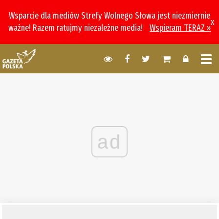
Wsparcie dla mediów Strefy Wolnego Słowa jest niezmiernie
x
ważne! Razem ratujmy niezależne media!
Wspieram TERAZ »
ad