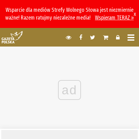
Wsparcie dla mediów Strefy Wolnego Słowa jest niezmiernie
x
ważne! Razem ratujmy niezależne media!
Wspieram TERAZ »
ad