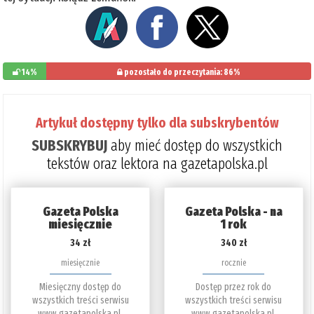
14%
pozostało do przeczytania: 86%
Artykuł dostępny tylko dla subskrybentów
SUBSKRYBUJ
aby mieć dostęp do wszystkich
tekstów oraz lektora na gazetapolska.pl
Gazeta Polska
Gazeta Polska - na
miesięcznie
1 rok
34 zł
340 zł
miesięcznie
rocznie
Miesięczny dostęp do
Dostęp przez rok do
wszystkich treści serwisu
wszystkich treści serwisu
www.gazetapolska.pl.
www.gazetapolska.pl.