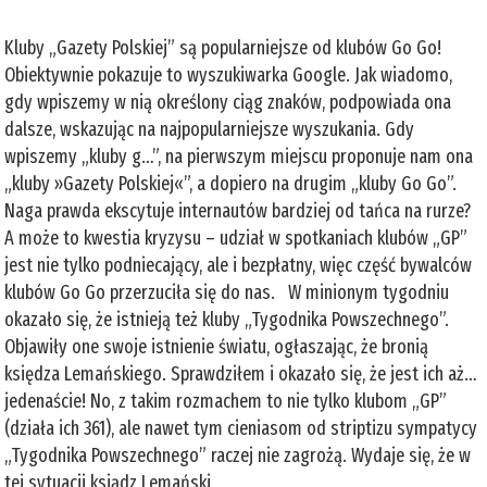
Kluby „Gazety Polskiej” są popularniejsze od klubów Go Go!
Obiektywnie pokazuje to wyszukiwarka Google. Jak wiadomo,
gdy wpiszemy w nią określony ciąg znaków, podpowiada ona
dalsze, wskazując na najpopularniejsze wyszukania. Gdy
wpiszemy „kluby g…”, na pierwszym miejscu proponuje nam ona
„kluby »Gazety Polskiej«”, a dopiero na drugim „kluby Go Go”.
Naga prawda ekscytuje internautów bardziej od tańca na rurze?
A może to kwestia kryzysu – udział w spotkaniach klubów „GP”
jest nie tylko podniecający, ale i bezpłatny, więc część bywalców
klubów Go Go przerzuciła się do nas. W minionym tygodniu
okazało się, że istnieją też kluby „Tygodnika Powszechnego”.
Objawiły one swoje istnienie światu, ogłaszając, że bronią
księdza Lemańskiego. Sprawdziłem i okazało się, że jest ich aż…
jedenaście! No, z takim rozmachem to nie tylko klubom „GP”
(działa ich 361), ale nawet tym cieniasom od striptizu sympatycy
„Tygodnika Powszechnego” raczej nie zagrożą. Wydaje się, że w
tej sytuacji ksiądz Lemański