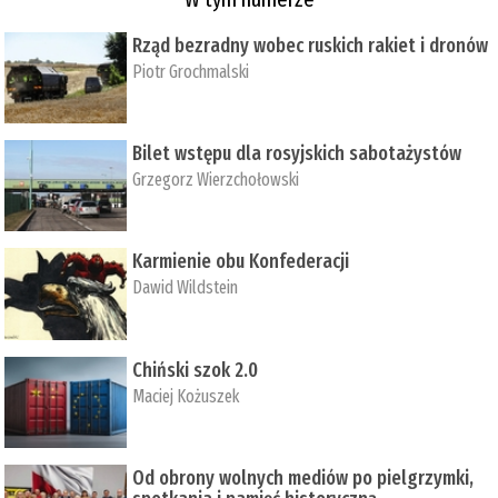
Rząd bezradny wobec ruskich rakiet i dronów
Piotr Grochmalski
Bilet wstępu dla rosyjskich sabotażystów
Grzegorz Wierzchołowski
Karmienie obu Konfederacji
Dawid Wildstein
Chiński szok 2.0
Maciej Kożuszek
Od obrony wolnych mediów po pielgrzymki,