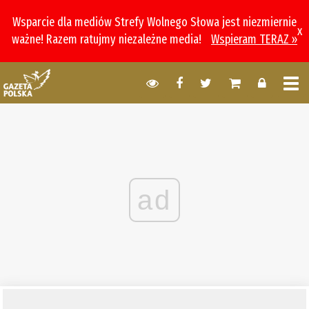
Wsparcie dla mediów Strefy Wolnego Słowa jest niezmiernie
x
ważne! Razem ratujmy niezależne media!
Wspieram TERAZ »
ad