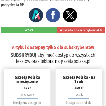
prezydenta RP
54%
pozostało do przeczytania: 46%
Artykuł dostępny tylko dla subskrybentów
SUBSKRYBUJ
aby mieć dostęp do wszystkich
tekstów oraz lektora na gazetapolska.pl
Gazeta Polska
Gazeta Polska - na
miesięcznie
1 rok
34 zł
340 zł
miesięcznie
rocznie
Miesięczny dostęp do
Dostęp przez rok do