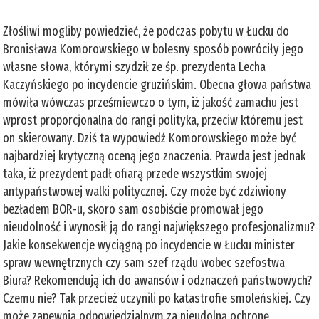
Złośliwi mogliby powiedzieć, że podczas pobytu w Łucku do
Bronisława Komorowskiego w bolesny sposób powróciły jego
własne słowa, którymi szydził ze śp. prezydenta Lecha
Kaczyńskiego po incydencie gruzińskim. Obecna głowa państwa
mówiła wówczas prześmiewczo o tym, iż jakość zamachu jest
wprost proporcjonalna do rangi polityka, przeciw któremu jest
on skierowany. Dziś ta wypowiedź Komorowskiego może być
najbardziej krytyczną oceną jego znaczenia. Prawda jest jednak
taka, iż prezydent padł ofiarą przede wszystkim swojej
antypaństwowej walki politycznej. Czy może być zdziwiony
bezładem BOR-u, skoro sam osobiście promował jego
nieudolność i wynosił ją do rangi największego profesjonalizmu?
Jakie konsekwencje wyciągną po incydencie w Łucku minister
spraw wewnętrznych czy sam szef rządu wobec szefostwa
Biura? Rekomendują ich do awansów i odznaczeń państwowych?
Czemu nie? Tak przecież uczynili po katastrofie smoleńskiej. Czy
może zapewnią odpowiedzialnym za nieudolną ochronę