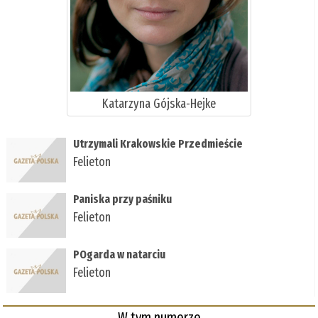
Katarzyna Gójska-Hejke
Utrzymali Krakowskie Przedmieście
Felieton
Paniska przy paśniku
Felieton
POgarda w natarciu
Felieton
W tym numerze