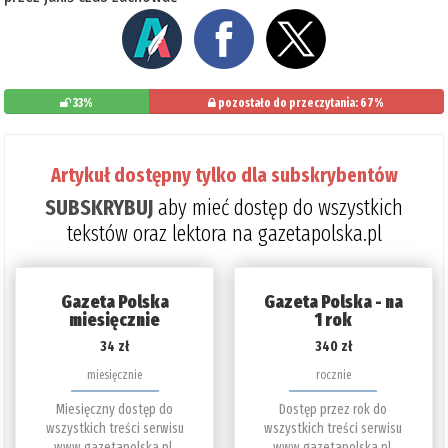
33%
pozostało do przeczytania: 67%
Artykuł dostępny tylko dla subskrybentów
SUBSKRYBUJ
aby mieć dostęp do wszystkich
tekstów oraz lektora na gazetapolska.pl
Gazeta Polska
Gazeta Polska - na
miesięcznie
1 rok
34 zł
340 zł
miesięcznie
rocznie
Miesięczny dostęp do
Dostęp przez rok do
wszystkich treści serwisu
wszystkich treści serwisu
www.gazetapolska.pl.
www.gazetapolska.pl.