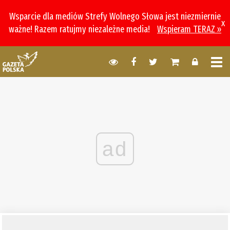
Wsparcie dla mediów Strefy Wolnego Słowa jest niezmiernie
x
ważne! Razem ratujmy niezależne media!
Wspieram TERAZ »
ad