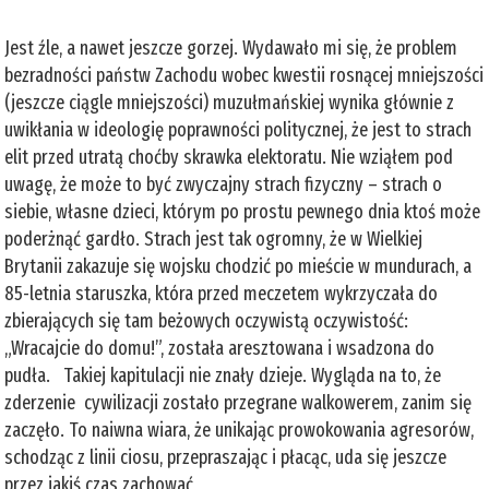
Jest źle, a nawet jeszcze gorzej. Wydawało mi się, że problem
bezradności państw Zachodu wobec kwestii rosnącej mniejszości
(jeszcze ciągle mniejszości) muzułmańskiej wynika głównie z
uwikłania w ideologię poprawności politycznej, że jest to strach
elit przed utratą choćby skrawka elektoratu. Nie wziąłem pod
uwagę, że może to być zwyczajny strach fizyczny – strach o
siebie, własne dzieci, którym po prostu pewnego dnia ktoś może
poderżnąć gardło. Strach jest tak ogromny, że w Wielkiej
Brytanii zakazuje się wojsku chodzić po mieście w mundurach, a
85-letnia staruszka, która przed meczetem wykrzyczała do
zbierających się tam beżowych oczywistą oczywistość:
„Wracajcie do domu!”, została aresztowana i wsadzona do
pudła. Takiej kapitulacji nie znały dzieje. Wygląda na to, że
zderzenie cywilizacji zostało przegrane walkowerem, zanim się
zaczęło. To naiwna wiara, że unikając prowokowania agresorów,
schodząc z linii ciosu, przepraszając i płacąc, uda się jeszcze
przez jakiś czas zachować