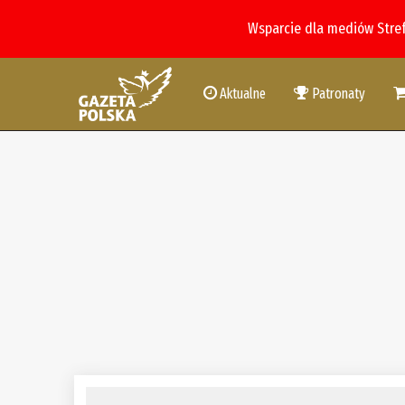
Wsparcie dla mediów Stre
Aktualne
Patronaty