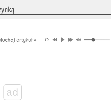
czynką
ad