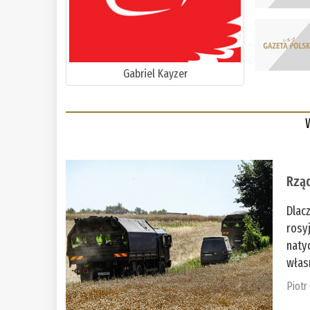
Gabriel Kayzer
Rząd
Dlac
rosy
naty
włas
Piotr