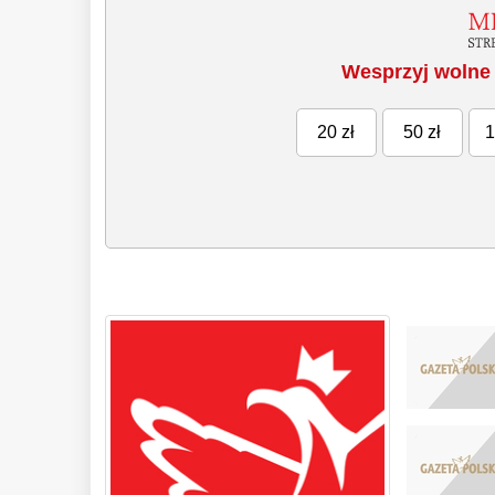
Wesprzyj wolne 
20 zł
50 zł
1