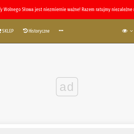
fy Wolnego Słowa jest niezmiernie ważne! Razem ratujmy niezależne
SKLEP
Historyczne
ad