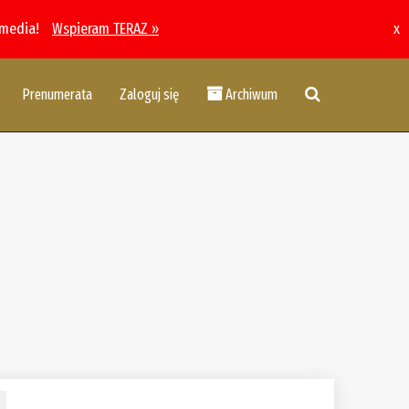
 media!
Wspieram TERAZ »
x
Prenumerata
Zaloguj się
Archiwum