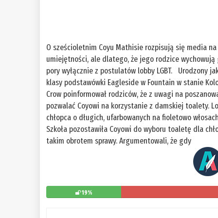
O sześcioletnim Coyu Mathisie rozpisują się media na
umiejętności, ale dlatego, że jego rodzice wychowują 
pory wyłącznie z postulatów lobby LGBT. Urodzony jak
klasy podstawówki Eagleside w Fountain w stanie Kolo
Crow poinformował rodziców, że z uwagi na poszanowan
pozwalać Coyowi na korzystanie z damskiej toalety. L
chłopca o długich, ufarbowanych na fioletowo włosach
Szkoła pozostawiła Coyowi do wyboru toaletę dla chłop
takim obrotem sprawy. Argumentowali, że gdy
19%