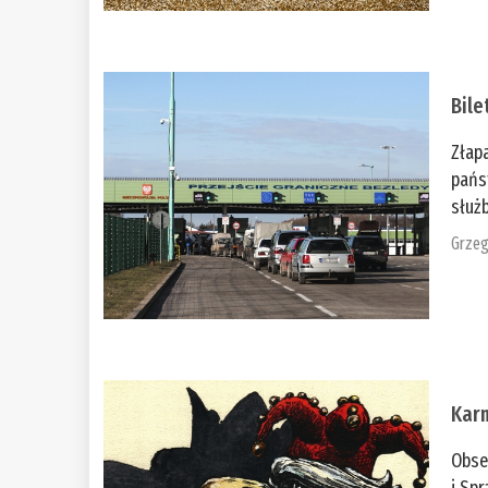
Bile
Złap
pańs
służb
Grzeg
Kar
Obse