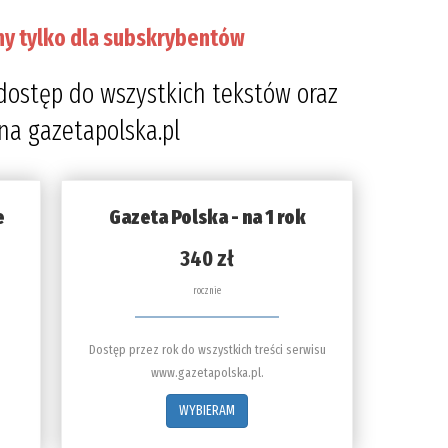
ny tylko dla subskrybentów
dostęp do wszystkich tekstów oraz
 na gazetapolska.pl
e
Gazeta Polska - na 1 rok
340 zł
rocznie
Dostęp przez rok do wszystkich treści serwisu
www.gazetapolska.pl.
WYBIERAM