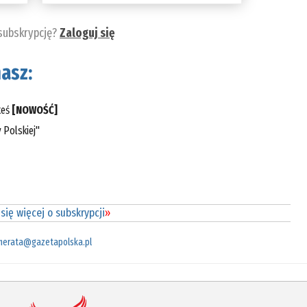
 subskrypcję?
Zaloguj się
asz:
teś
[NOWOŚĆ]
 Polskiej"
się więcej o subskrypcji
»
merata@gazetapolska.pl