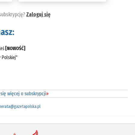
 subskrypcję?
Zaloguj się
asz:
teś
[NOWOŚĆ]
 Polskiej"
się więcej o subskrypcji
»
merata@gazetapolska.pl