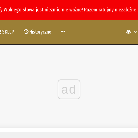
fy Wolnego Słowa jest niezmiernie ważne! Razem ratujmy niezależne
SKLEP
Historyczne
ad