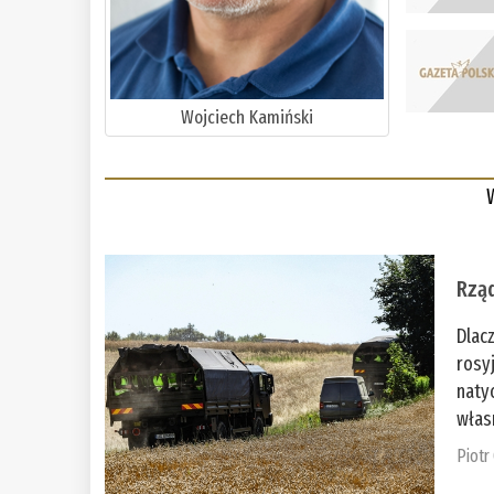
Wojciech Kamiński
Rząd
Dlac
rosy
naty
włas
Piotr