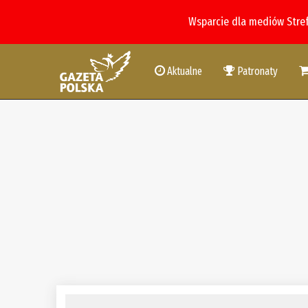
Wsparcie dla mediów Stre
Aktualne
Patronaty