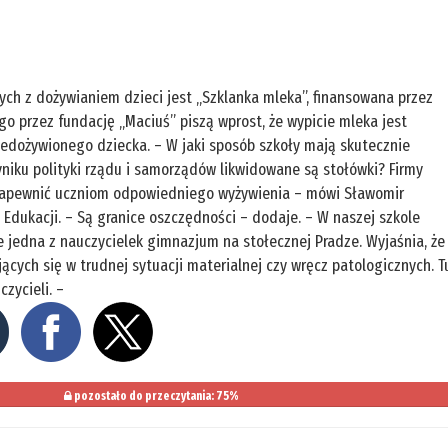
ch z dożywianiem dzieci jest „Szklanka mleka”, finansowana przez
o przez fundację „Maciuś” piszą wprost, że wypicie mleka jest
iedożywionego dziecka. – W jaki sposób szkoły mają skutecznie
niku polityki rządu i samorządów likwidowane są stołówki? Firmy
e zapewnić uczniom odpowiedniego wyżywienia – mówi Sławomir
 Edukacji. – Są granice oszczędności – dodaje. – W naszej szkole
 jedna z nauczycielek gimnazjum na stołecznej Pradze. Wyjaśnia, że
ących się w trudnej sytuacji materialnej czy wręcz patologicznych. T
czycieli. –
pozostało do przeczytania: 75%