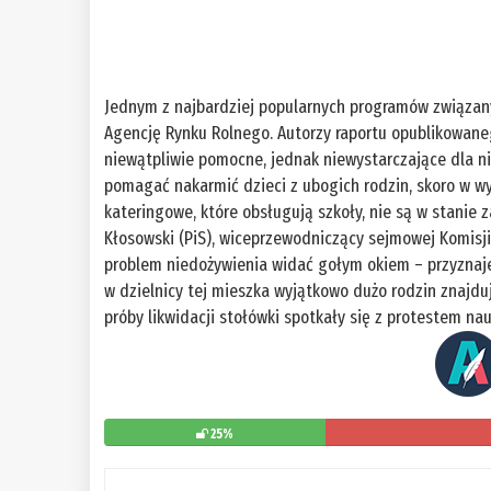
Jednym z najbardziej popularnych programów związany
Agencję Rynku Rolnego. Autorzy raportu opublikowaneg
niewątpliwie pomocne, jednak niewystarczające dla n
pomagać nakarmić dzieci z ubogich rodzin, skoro w wy
kateringowe, które obsługują szkoły, nie są w stani
Kłosowski (PiS), wiceprzewodniczący sejmowej Komisji
problem niedożywienia widać gołym okiem – przyznaje
w dzielnicy tej mieszka wyjątkowo dużo rodzin znajduj
próby likwidacji stołówki spotkały się z protestem nau
25%