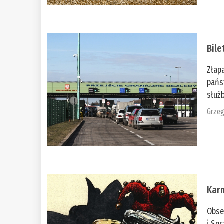
Bile
Złap
pańs
służb
Grzeg
Kar
Obse