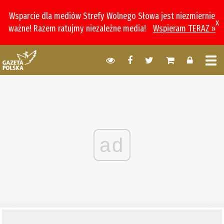
Wsparcie dla mediów Strefy Wolnego Słowa jest niezmiernie
x
ważne! Razem ratujmy niezależne media!
Wspieram TERAZ »
ad