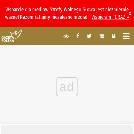
Wsparcie dla mediów Strefy Wolnego Słowa jest niezmiernie
x
ważne! Razem ratujmy niezależne media!
Wspieram TERAZ »
ad