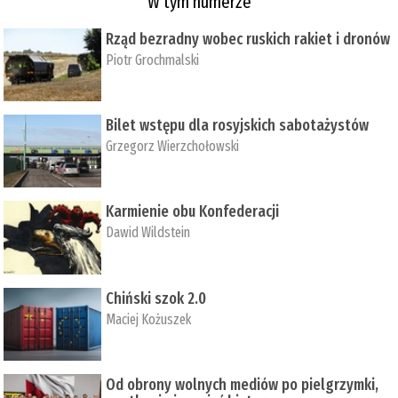
W tym numerze
Rząd bezradny wobec ruskich rakiet i dronów
Piotr Grochmalski
Bilet wstępu dla rosyjskich sabotażystów
Grzegorz Wierzchołowski
Karmienie obu Konfederacji
Dawid Wildstein
Chiński szok 2.0
Maciej Kożuszek
Od obrony wolnych mediów po pielgrzymki,