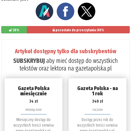
20%
pozostało do przeczytania: 80%
Artykuł dostępny tylko dla subskrybentów
SUBSKRYBUJ
aby mieć dostęp do wszystkich
tekstów oraz lektora na gazetapolska.pl
Gazeta Polska
Gazeta Polska - na
miesięcznie
1 rok
34 zł
340 zł
miesięcznie
rocznie
Miesięczny dostęp do
Dostęp przez rok do
wszystkich treści serwisu
wszystkich treści serwisu
www.gazetapolska.pl.
www.gazetapolska.pl.