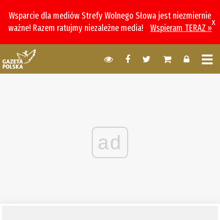
Wsparcie dla mediów Strefy Wolnego Słowa jest niezmiernie
x
ważne! Razem ratujmy niezależne media!
Wspieram TERAZ »
ad