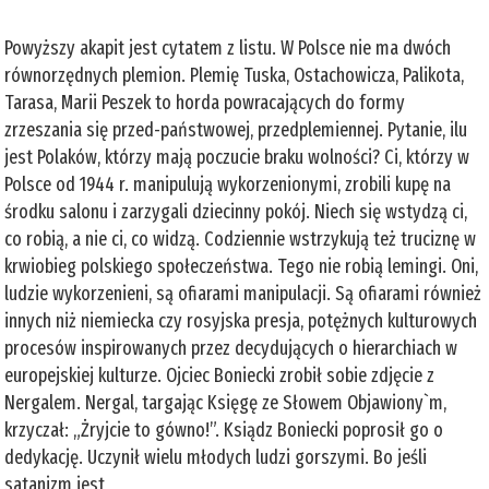
Powyższy akapit jest cytatem z listu. W Polsce nie ma dwóch
równorzędnych plemion. Plemię Tuska, Ostachowicza, Palikota,
Tarasa, Marii Peszek to horda powracających do formy
zrzeszania się przed-państwowej, przedplemiennej. Pytanie, ilu
jest Polaków, którzy mają poczucie braku wolności? Ci, którzy w
Polsce od 1944 r. manipulują wykorzenionymi, zrobili kupę na
środku salonu i zarzygali dziecinny pokój. Niech się wstydzą ci,
co robią, a nie ci, co widzą. Codziennie wstrzykują też truciznę w
krwiobieg polskiego społeczeństwa. Tego nie robią lemingi. Oni,
ludzie wykorzenieni, są ofiarami manipulacji. Są ofiarami również
innych niż niemiecka czy rosyjska presja, potężnych kulturowych
procesów inspirowanych przez decydujących o hierarchiach w
europejskiej kulturze. Ojciec Boniecki zrobił sobie zdjęcie z
Nergalem. Nergal, targając Księgę ze Słowem Objawiony`m,
krzyczał: „Żryjcie to gówno!”. Ksiądz Boniecki poprosił go o
dedykację. Uczynił wielu młodych ludzi gorszymi. Bo jeśli
satanizm jest