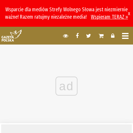
Wsparcie dla mediów Strefy Wolnego Słowa jest niezmiernie
x
ważne! Razem ratujmy niezależne media!
Wspieram TERAZ »
ad