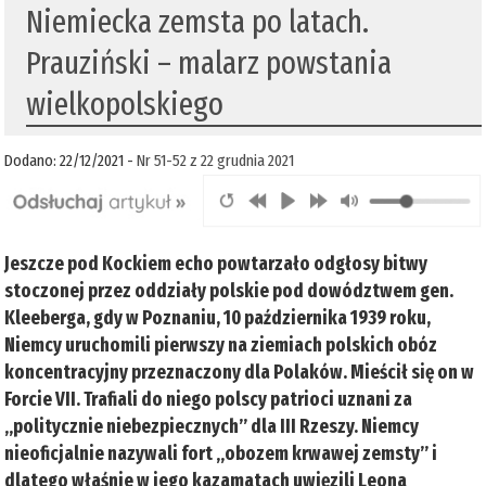
Niemiecka zemsta po latach.
Prauziński – malarz powstania
wielkopolskiego
Dodano: 22/12/2021 -
Nr 51-52 z 22 grudnia 2021
Jeszcze pod Kockiem echo powtarzało odgłosy bitwy
stoczonej przez oddziały polskie pod dowództwem gen.
Kleeberga, gdy w Poznaniu, 10 października 1939 roku,
Niemcy uruchomili pierwszy na ziemiach polskich obóz
koncentracyjny przeznaczony dla Polaków. Mieścił się on w
Forcie VII. Trafiali do niego polscy patrioci uznani za
„politycznie niebezpiecznych” dla III Rzeszy. Niemcy
nieoficjalnie nazywali fort „obozem krwawej zemsty” i
dlatego właśnie w jego kazamatach uwięzili Leona