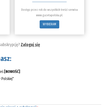
Dostęp przez rok do wszystkich treści serwisu
www.gazetapolska.pl.
WYBIERAM
 subskrypcję?
Zaloguj się
asz:
teś
[NOWOŚĆ]
 Polskiej"