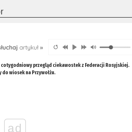
or
i cotygodniowy przegląd ciekawostek z Federacji Rosyjskiej.
y do wiosek na Przywołżu.
ad