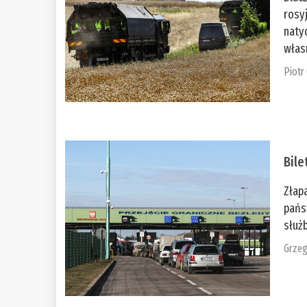
rosy
naty
włas
Piotr
Bile
Złap
pańs
służb
Grzeg