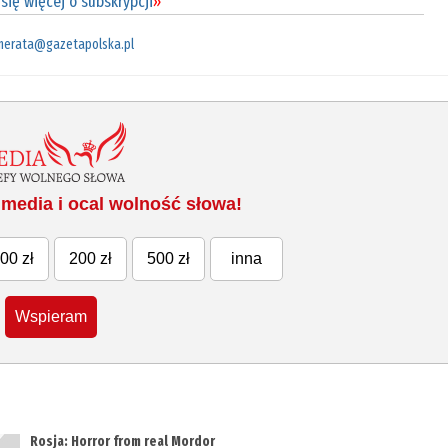
się więcej o subskrypcji
»
merata@gazetapolska.pl
media i ocal wolność słowa!
00 zł
200 zł
500 zł
inna
Wspieram
Rosja: Horror from real Mordor