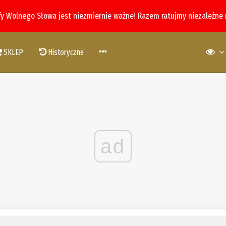
fy Wolnego Słowa jest niezmiernie ważne! Razem ratujmy niezależne
SKLEP
Historyczne
ad