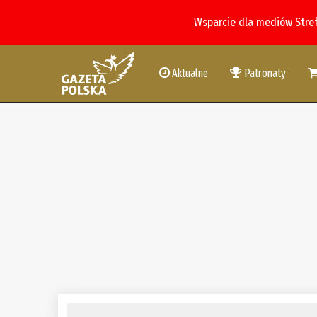
Wsparcie dla mediów Stre
Aktualne
Patronaty