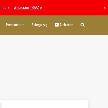
 media!
Wspieram TERAZ »
x
Prenumerata
Zaloguj się
Archiwum