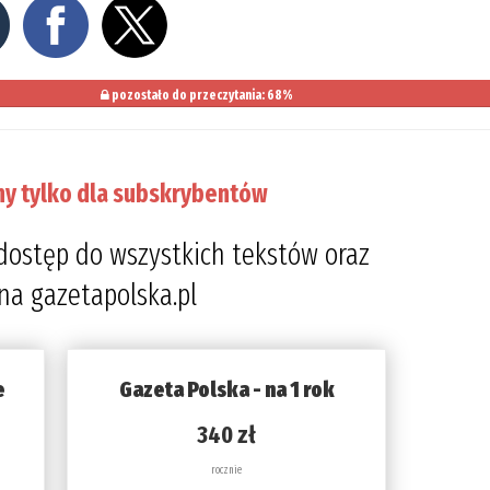
pozostało do przeczytania: 68%
ny tylko dla subskrybentów
dostęp do wszystkich tekstów oraz
 na gazetapolska.pl
e
Gazeta Polska - na 1 rok
340 zł
rocznie