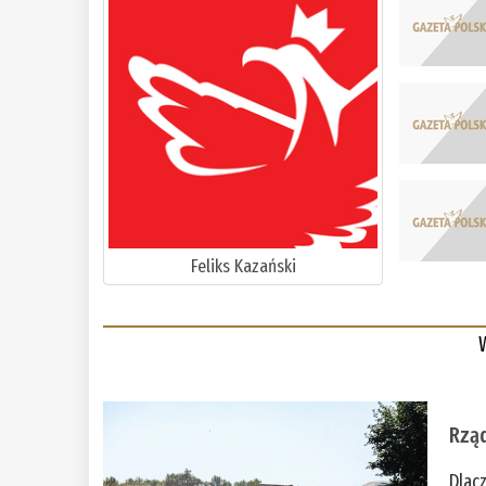
Feliks Kazański
Rząd
Dlac