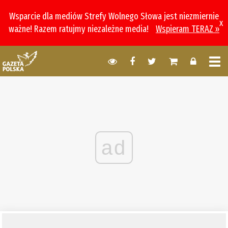
Wsparcie dla mediów Strefy Wolnego Słowa jest niezmiernie
x
ważne! Razem ratujmy niezależne media!
Wspieram TERAZ »
ad