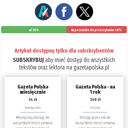
52%
pozostało do przeczytania: 48%
Artykuł dostępny tylko dla subskrybentów
SUBSKRYBUJ
aby mieć dostęp do wszystkich
tekstów oraz lektora na gazetapolska.pl
Gazeta Polska
Gazeta Polska - na
miesięcznie
1 rok
34 zł
340 zł
miesięcznie
rocznie
Miesięczny dostęp do
Dostęp przez rok do
wszystkich treści serwisu
wszystkich treści serwisu