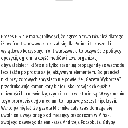
Prezes PiS nie ma wątpliwości, że agresja trwa również dlatego,
iż ów front warszawski okazał się dla Putina i Łukaszenki
wyjątkowo korzystny. Front warszawski to oczywiście politycy
opozycji, ogromna część mediów i tzw. organizacji
obywatelskich, które nie tylko rezonują propagandę ze wschodu,
lecz także po prostu są jej aktywnym elementem. Bo przecież
nikt przy zdrowych zmysłach nie powie, że „Gazeta Wyborcza”
przedrukowuje komunikaty białorusko-rosyjskich służb z
naiwności lub niewiedzy, czym i po co w istocie są. W wykonaniu
tego prorosyjskiego medium to naprawdę szczyt hipokryzji.
Warto pamiętać, że gazeta Michnika cały czas domaga się
uwolnienia więzionego od miesięcy przez reżim w Mińsku
swojego dawnego dziennikarza Andrzeja Poczobuta. Gdyby