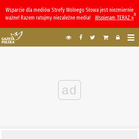
Wsparcie dla mediów Strefy Wolnego Słowa jest niezmiernie
x
ważne! Razem ratujmy niezależne media!
Wspieram TERAZ »
ad