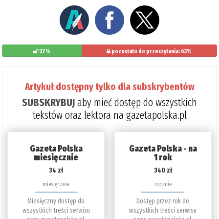
37%
pozostało do przeczytania: 63%
Artykuł dostępny tylko dla subskrybentów
SUBSKRYBUJ
aby mieć dostęp do wszystkich
tekstów oraz lektora na gazetapolska.pl
Gazeta Polska
Gazeta Polska - na
miesięcznie
1 rok
34 zł
340 zł
miesięcznie
rocznie
Miesięczny dostęp do
Dostęp przez rok do
wszystkich treści serwisu
wszystkich treści serwisu