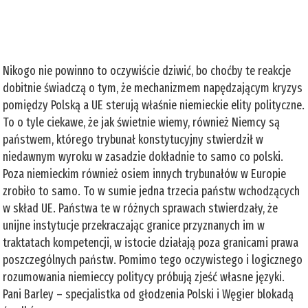
Nikogo nie powinno to oczywiście dziwić, bo choćby te reakcje
dobitnie świadczą o tym, że mechanizmem napędzającym kryzys
pomiędzy Polską a UE sterują właśnie niemieckie elity polityczne.
To o tyle ciekawe, że jak świetnie wiemy, również Niemcy są
państwem, którego trybunał konstytucyjny stwierdził w
niedawnym wyroku w zasadzie dokładnie to samo co polski.
Poza niemieckim również osiem innych trybunałów w Europie
zrobiło to samo. To w sumie jedna trzecia państw wchodzących
w skład UE. Państwa te w różnych sprawach stwierdzały, że
unijne instytucje przekraczając granice przyznanych im w
traktatach kompetencji, w istocie działają poza granicami prawa
poszczególnych państw. Pomimo tego oczywistego i logicznego
rozumowania niemieccy politycy próbują zjeść własne języki.
Pani Barley – specjalistka od głodzenia Polski i Węgier blokadą