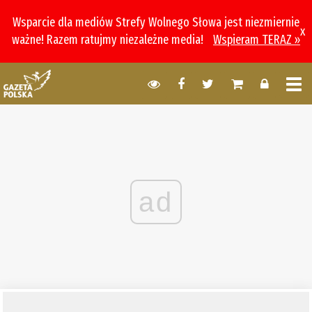
Wsparcie dla mediów Strefy Wolnego Słowa jest niezmiernie
x
ważne! Razem ratujmy niezależne media!
Wspieram TERAZ »
ad