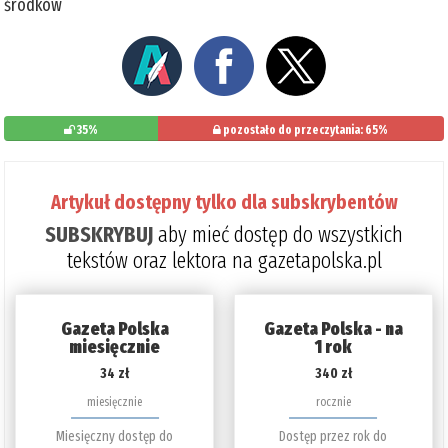
środków
35%
pozostało do przeczytania: 65%
Artykuł dostępny tylko dla subskrybentów
SUBSKRYBUJ
aby mieć dostęp do wszystkich
tekstów oraz lektora na gazetapolska.pl
Gazeta Polska
Gazeta Polska - na
miesięcznie
1 rok
34 zł
340 zł
miesięcznie
rocznie
Miesięczny dostęp do
Dostęp przez rok do