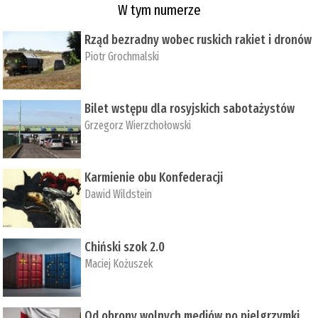
W tym numerze
Rząd bezradny wobec ruskich rakiet i dronów
Piotr Grochmalski
Bilet wstępu dla rosyjskich sabotażystów
Grzegorz Wierzchołowski
Karmienie obu Konfederacji
Dawid Wildstein
Chiński szok 2.0
Maciej Kożuszek
Od obrony wolnych mediów po pielgrzymki,