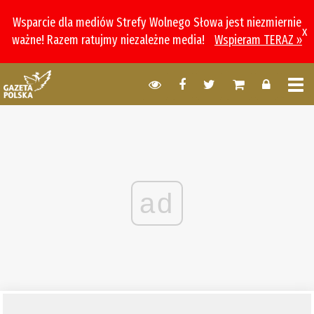
Wsparcie dla mediów Strefy Wolnego Słowa jest niezmiernie
x
ważne! Razem ratujmy niezależne media!
Wspieram TERAZ »
ad