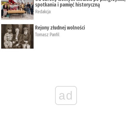
spotkania i pamięć historyczną
Redakcja
Rejony złudnej wolności
Tomasz Panfil
ad