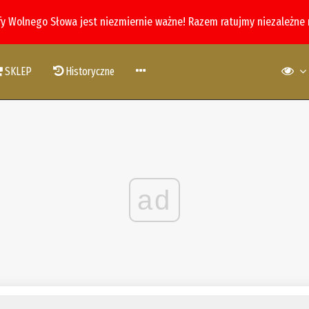
fy Wolnego Słowa jest niezmiernie ważne! Razem ratujmy niezależne
SKLEP
Historyczne
ad