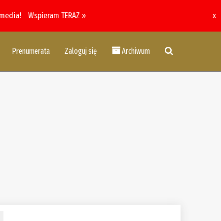
 media!
Wspieram TERAZ »
x
Prenumerata
Zaloguj się
Archiwum