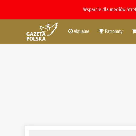
Wsparcie dla mediów Stre
Aktualne
Patronaty