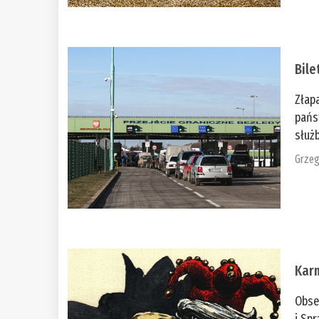
Bile
Złap
pańs
służb
Grzeg
Kar
Obse