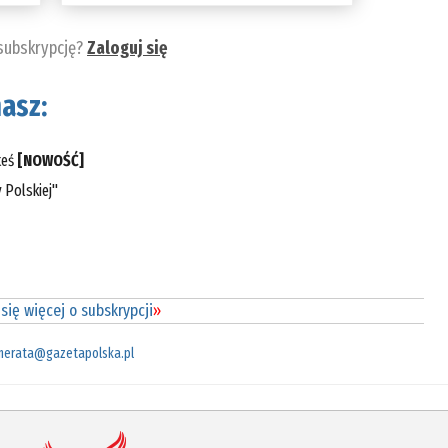
 subskrypcję?
Zaloguj się
asz:
teś
[NOWOŚĆ]
 Polskiej"
się więcej o subskrypcji
»
merata@gazetapolska.pl