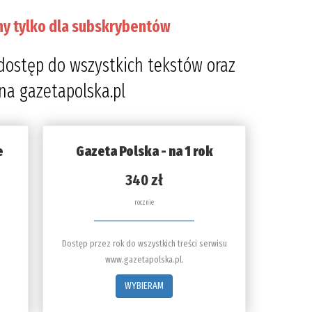
ny tylko dla subskrybentów
dostęp do wszystkich tekstów oraz
 na gazetapolska.pl
e
Gazeta Polska - na 1 rok
340 zł
rocznie
Dostęp przez rok do wszystkich treści serwisu
www.gazetapolska.pl.
WYBIERAM