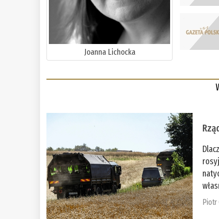
Joanna Lichocka
Rząd
Dlac
rosy
naty
włas
Piotr