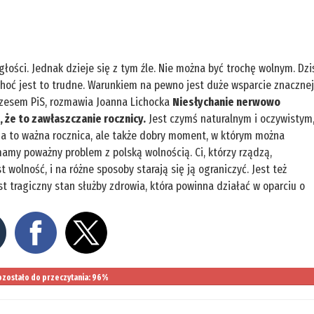
głości. Jednak dzieje się z tym źle. Nie można być trochę wolnym. Dzi
 choć jest to trudne. Warunkiem na pewno jest duże wsparcie znaczne
ezesem PiS, rozmawia Joanna Lichocka
Niesłychanie nerwowo
, że to zawłaszczanie rocznicy.
Jest czymś naturalnym i oczywistym
ia to ważna rocznica, ale także dobry moment, w którym można
amy poważny problem z polską wolnością. Ci, którzy rządzą,
st wolność, i na różne sposoby starają się ją ograniczyć. Jest też
t tragiczny stan służby zdrowia, która powinna działać w oparciu o
zostało do przeczytania: 96%