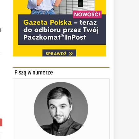
ś
j
,
Piszą w numerze