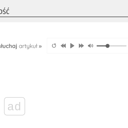
ość
ad