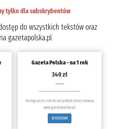
ny tylko dla subskrybentów
dostęp do wszystkich tekstów oraz
 na gazetapolska.pl
e
Gazeta Polska - na 1 rok
340 zł
rocznie
Dostęp przez rok do wszystkich treści serwisu
www.gazetapolska.pl.
WYBIERAM