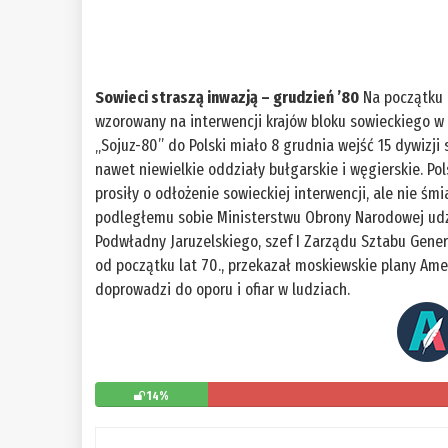
Sowieci straszą inwazją – grudzień ’80
Na początku 
wzorowany na interwencji krajów bloku sowieckiego w
„Sojuz-80” do Polski miało 8 grudnia wejść 15 dywizj
nawet niewielkie oddziały bułgarskie i węgierskie. Po
prosiły o odłożenie sowieckiej interwencji, ale nie śm
podległemu sobie Ministerstwu Obrony Narodowej udz
Podwładny Jaruzelskiego, szef I Zarządu Sztabu Genera
od początku lat 70., przekazał moskiewskie plany Amer
doprowadzi do oporu i ofiar w ludziach.
14%