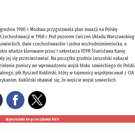
grudnia 1980 r. Moskwa przygotowała plan inwazji na Polskę
 Czechosłowacji w 1968 r. Pod pozorem ćwiczeń Układu Warszawskieg
i sowieckich, dwie czechosłowackie i jedna wschodnioniemiecka, a
lskie władze kierowane przez I sekretarza PZPR Stanisława Kanię
iały jej się przeciwstawiać. Na początku grudnia Jaruzelski nakazał
ielenie pomocy we wprowadzeniu wojsk bloku sowieckiego do Polski
lnego, płk Ryszard Kukliński, który w tajemnicy współpracował z CIA
ykanom. Kukliński obawiał się, że wejście wojsk sowieckich
pozostało do przeczytania: 86%