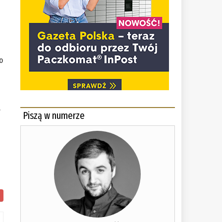
o
.
Piszą w numerze