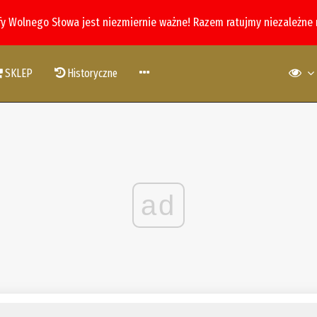
fy Wolnego Słowa jest niezmiernie ważne! Razem ratujmy niezależne
SKLEP
Historyczne
ad