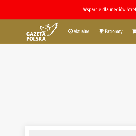
Wsparcie dla mediów Stre
Aktualne
Patronaty