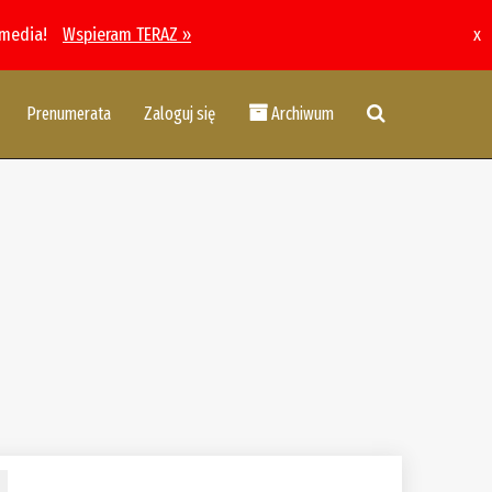
 media!
Wspieram TERAZ »
x
Prenumerata
Zaloguj się
Archiwum