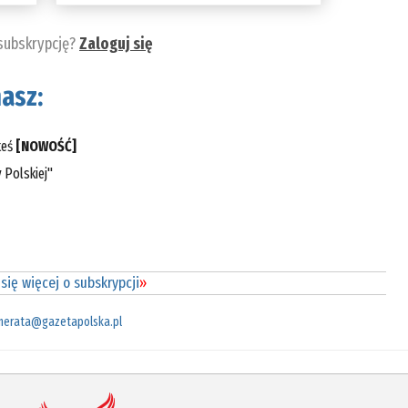
 subskrypcję?
Zaloguj się
asz:
teś
[NOWOŚĆ]
 Polskiej"
się więcej o subskrypcji
»
merata@gazetapolska.pl