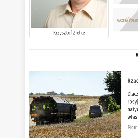
Krzysztof Zielke
Rząd
Dlac
rosy
naty
włas
Piotr