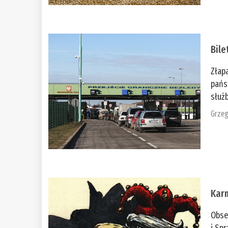
Bile
Złap
pańs
służb
Grzeg
Kar
Obse