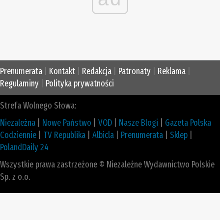
Prenumerata
|
Kontakt
|
Redakcja
|
Patronaty
|
Reklama
|
Regulaminy
|
Polityka prywatności
Strefa Wolnego Słowa:
Niezależna
|
Nowe Państwo
|
VOD
|
Nasze Blogi
|
Gazeta Polska
Codziennie
|
TV Republika
|
Albicla
|
Prenumerata
|
Sklep
|
PolandDaily 24
Wszystkie prawa zastrzeżone © Niezależne Wydawnictwo Polskie
Sp. z o.o.