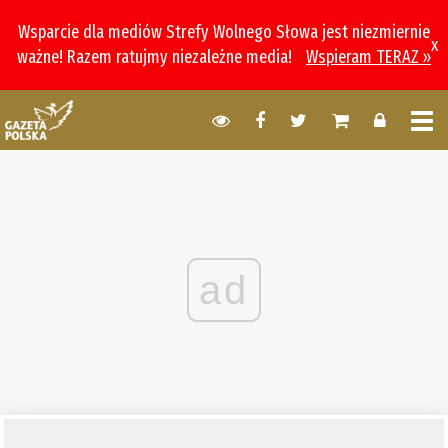
Wsparcie dla mediów Strefy Wolnego Słowa jest niezmiernie
x
ważne! Razem ratujmy niezależne media!
Wspieram TERAZ »
ad