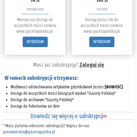
34 zł
340 zł
miesięcznie
rocznie
Miesięczny dostęp do
Dostęp przez rok do
wszystkich treści serwisu
wszystkich treści serwisu
www.gazetapolska.pl.
www.gazetapolska.pl.
WYBIERAM
WYBIERAM
Masz już subskrypcję?
Zaloguj się
W ramach subskrypcji otrzymasz:
Możliwość odsłuchiwania artykułów gdziekolwiek jesteś
[NOWOŚĆ]
Dostęp do wszystkich treści bieżących wydań "Gazety Polskiej"
Dostęp do archiwum "Gazety Polskiej"
Dostęp do felietonów on-line
Dowiedz się więcej o subskrypcji
»
*
Masz pytania odnośnie subskrypcji? Napisz do nas
prenumerata@gazetapolska.pl