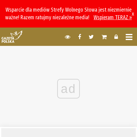
Wsparcie dla mediów Strefy Wolnego Słowa jest niezmiernie
x
ważne! Razem ratujmy niezależne media!
Wspieram TERAZ »
ad