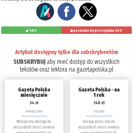
46%
pozostało do przeczytania: 54%
Artykuł dostępny tylko dla subskrybentów
SUBSKRYBUJ
aby mieć dostęp do wszystkich
tekstów oraz lektora na gazetapolska.pl
Gazeta Polska
Gazeta Polska - na
miesięcznie
1 rok
34 zł
340 zł
miesięcznie
rocznie
Miesięczny dostęp do
Dostęp przez rok do
wszystkich treści serwisu
wszystkich treści serwisu
www.gazetapolska.pl.
www.gazetapolska.pl.