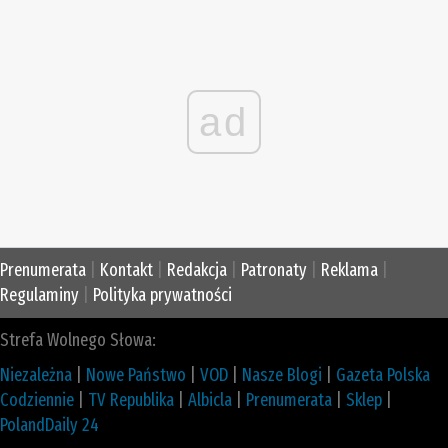
ad
Prenumerata
|
Kontakt
|
Redakcja
|
Patronaty
|
Reklama
|
Regulaminy
|
Polityka prywatności
Strefa Wolnego Słowa:
Niezależna
|
Nowe Państwo
|
VOD
|
Nasze Blogi
|
Gazeta Polska
Codziennie
|
TV Republika
|
Albicla
|
Prenumerata
|
Sklep
|
PolandDaily 24