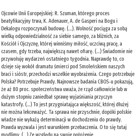
Ojcowie Unii Europejskiej: R. Szuman, którego proces
beatyfikacyjny trwa, K. Adenauer, A. de Gasperi na Bogu i
Dekalogu rozpoczynali budowę. (…). Wolność pociąga za sobą
wielką odpowiedzialność za siebie samego, za bliźnich, za
Kościół i Ojczyznę, której winniśmy miłość, uczciwą pracę, a
czasem, gdy trzeba, największą nawet ofiarę. (…) Świadomie nie
przywołuję wydarzeń ostatniego tygodnia. Naprawdę to, co
dzieje się wokół dramatu śmierci pod Smoleńskiem naszych
braci i sióstr, przechodzi wszelkie wyobrażenia. Czego potrzebuje
Polska? Potrzebuje Prawdy. Najnowsze badania CBOS‑u pokazują,
że aż 80 proc. społeczeństwa uważa, że rząd całkowicie lub w
dużym stopniu zaniedbał sprawę wyjaśniania przyczyn
katastrofy. (…) To jest przygniatająca większość, której dłużej
nie można lekceważyć. Ta sprawa nie przyschnie, dopóki polskie
władze nie wykażą determinacji w dochodzeniu do prawdy.
Prawda wyzwala i jest warunkiem przebaczenia. O to się tutaj
modlimy. (…) Ze względu na swoje położenie