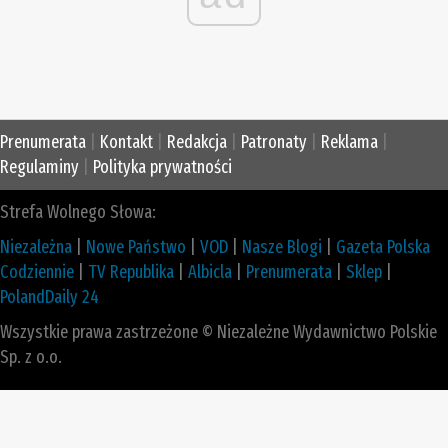
Prenumerata
|
Kontakt
|
Redakcja
|
Patronaty
|
Reklama
|
Regulaminy
|
Polityka prywatności
Strefa Wolnego Słowa:
Niezależna
|
Nowe Państwo
|
VOD
|
Nasze Blogi
|
Gazeta Polska
Codziennie
|
TV Republika
|
Albicla
|
Prenumerata
|
Sklep
|
PolandDaily 24
Wszystkie prawa zastrzeżone © Niezależne Wydawnictwo Polskie
Sp. z o.o.