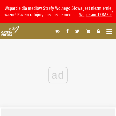
Wsparcie dla mediów Strefy Wolnego Słowa jest niezmiernie
x
ważne! Razem ratujmy niezależne media!
Wspieram TERAZ »
ad