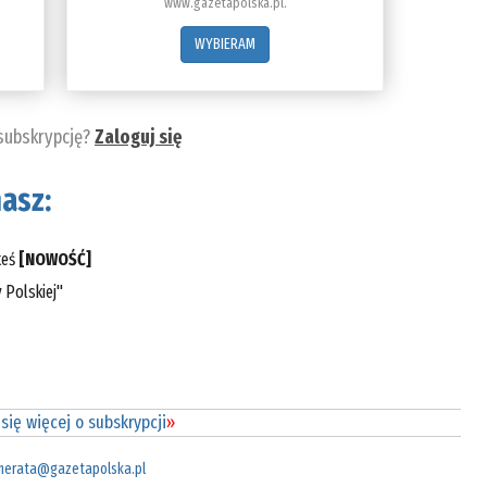
www.gazetapolska.pl.
WYBIERAM
 subskrypcję?
Zaloguj się
asz:
teś
[NOWOŚĆ]
 Polskiej"
się więcej o subskrypcji
»
merata@gazetapolska.pl