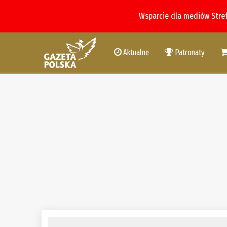
Wsparcie dla mediów Stre
Aktualne
Patronaty