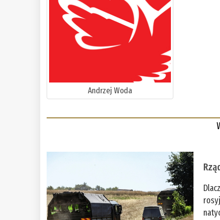
Andrzej Woda
Rząd
Dlac
rosy
naty