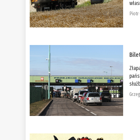
włas
Piotr
Bile
Złap
pańs
służb
Grzeg