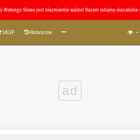
fy Wolnego Słowa jest niezmiernie ważne! Razem ratujmy niezależne
SKLEP
Historyczne
ad