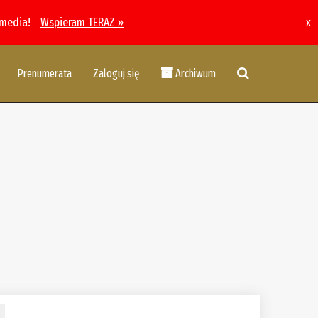
 media!
Wspieram TERAZ »
x
Prenumerata
Zaloguj się
Archiwum