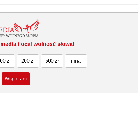
media i ocal wolność słowa!
00 zł
200 zł
500 zł
inna
Wspieram