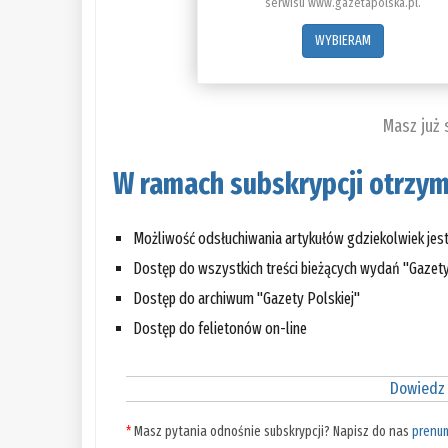
serwisu www.gazetapolska.pl.
WYBIERAM
Masz już
W ramach subskrypcji otrzym
Możliwość odsłuchiwania artykułów gdziekolwiek jes
Dostęp do wszystkich treści bieżących wydań "Gazety
Dostęp do archiwum "Gazety Polskiej"
Dostęp do felietonów on-line
Dowiedz 
*
Masz pytania odnośnie subskrypcji? Napisz do nas
prenu