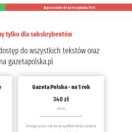
pozostało do przeczytania: 54%
ny tylko dla subskrybentów
dostęp do wszystkich tekstów oraz
 na gazetapolska.pl
e
Gazeta Polska - na 1 rok
340 zł
rocznie
Dostęp przez rok do wszystkich treści serwisu