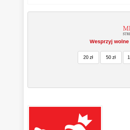
Wesprzyj wolne 
20 zł
50 zł
1