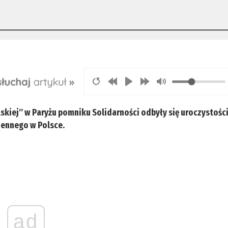
skiej” w Paryżu pomniku Solidarności odbyły się uroczystośc
jennego w Polsce.
ad