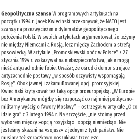
Geopolityczna szansa
W programowych artykułach na
początku 1994 r. Jacek Kwieciński przekonywał, że NATO jest
szansą na przezwyciężenie dylematów geopolitycznego
położenia Polski. W swoich artykułach argumentował, że leżymy
nie między Niemcami a Rosją, lecz między Zachodem a strefą
posowiecką. W artykule „Promoskiewski obóz w Polsce” z 27
stycznia 1994 r. wskazywał na niebezpieczeństwa, jakie mogą
nieść antyzachodnie fobie. Uważał, że ośrodki demonstrujące
antyzachodnie postawy „w sposób oczywisty wspomagają
Rosję”. Obok jawnej i zakamuflowanej opcji prorosyjskiej
Kwieciński krytykował też taką opcję proeuropejską. „W Europie
bez Amerykanów mógłby się rozpocząć co najmniej polityczno-
militarny wyścig o fawory Moskwy” – ostrzegał w artykule „O co
idzie gra” z 3 lutego 1994 r. Na szczęście, „nie stoimy przed
wyborem między »opcją rosyjską« i »opcją niemiecką«. Nie
jesteśmy skazani na »sojusz« z jednym z tych państw. Nie
musimy też gorączkowo poszukiwać trzeciego,