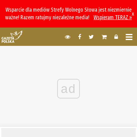
Wsparcie dla mediów Strefy Wolnego Słowa jest niezmiernie
x
ważne! Razem ratujmy niezależne media!
Wspieram TERAZ »
ad