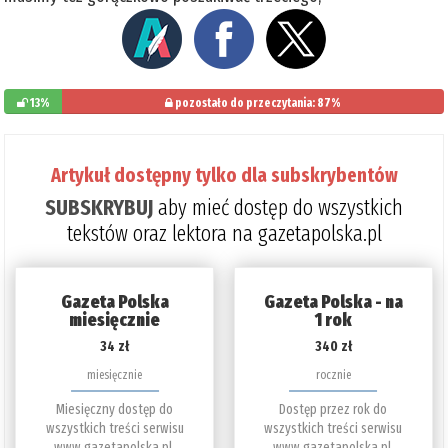
13%
pozostało do przeczytania: 87%
Artykuł dostępny tylko dla subskrybentów
SUBSKRYBUJ
aby mieć dostęp do wszystkich
tekstów oraz lektora na gazetapolska.pl
Gazeta Polska
Gazeta Polska - na
miesięcznie
1 rok
34 zł
340 zł
miesięcznie
rocznie
Miesięczny dostęp do
Dostęp przez rok do
wszystkich treści serwisu
wszystkich treści serwisu
www.gazetapolska.pl.
www.gazetapolska.pl.