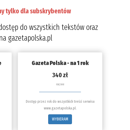
ny tylko dla subskrybentów
dostęp do wszystkich tekstów oraz
 na gazetapolska.pl
e
Gazeta Polska - na 1 rok
340 zł
rocznie
Dostęp przez rok do wszystkich treści serwisu
www.gazetapolska.pl.
WYBIERAM