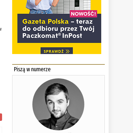
w
i
Piszą w numerze