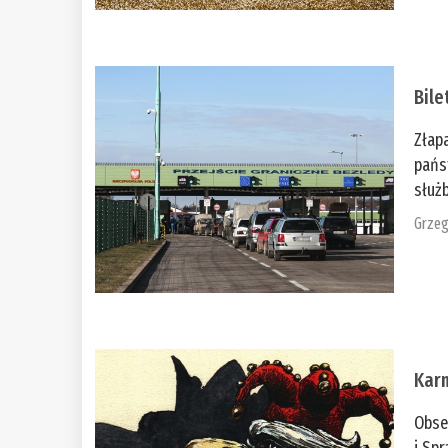
Bile
Złap
pańs
służb
Grzeg
Kar
Obse