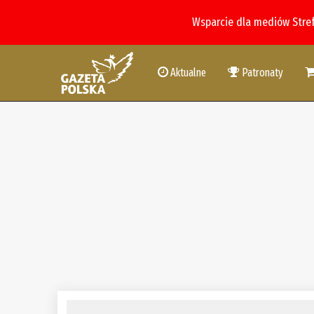
Wsparcie dla mediów Stre
Aktualne
Patronaty