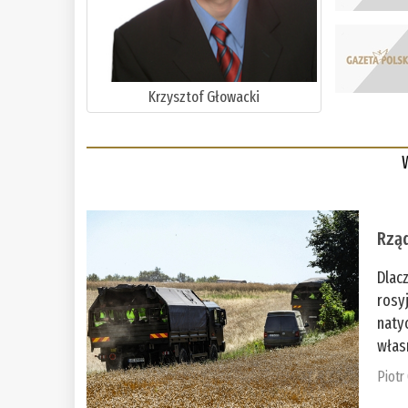
Krzysztof Głowacki
Rząd
Dlac
rosy
naty
włas
Piotr