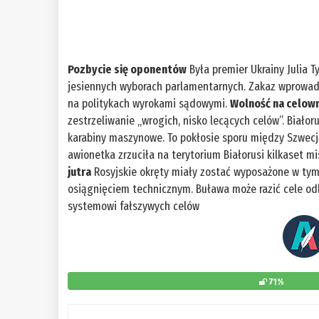
Pozbycie się oponentów
Była premier Ukrainy Julia 
jesiennych wyborach parlamentarnych. Zakaz wprowad
na politykach wyrokami sądowymi.
Wolność na celow
zestrzeliwanie „wrogich, nisko lecących celów”. Bia
karabiny maszynowe. To pokłosie sporu między Szwecj
awionetka zrzuciła na terytorium Białorusi kilkaset 
jutra
Rosyjskie okręty miały zostać wyposażone w tym 
osiągnięciem technicznym. Buława może razić cele od
systemowi fałszywych celów
71%