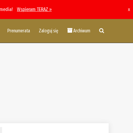
 media!
Wspieram TERAZ »
x
Prenumerata
Zaloguj się
Archiwum