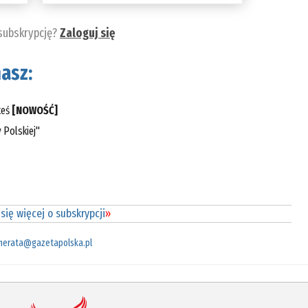
 subskrypcję?
Zaloguj się
asz:
teś
[NOWOŚĆ]
 Polskiej"
się więcej o subskrypcji
»
merata@gazetapolska.pl