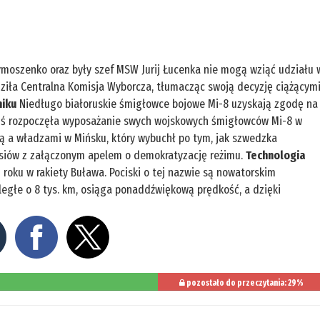
Tymoszenko oraz były szef MSW Jurij Łucenka nie mogą wziąć udziału 
ziła Centralna Komisja Wyborcza, tłumacząc swoją decyzję ciążącym
niku
Niedługo białoruskie śmigłowce bojowe Mi-8 uzyskają zgodę na
łoruś rozpoczęła wyposażanie swych wojskowych śmigłowców Mi-8 w
ą a władzami w Mińsku, który wybuchł po tym, jak szwedzka
misiów z załączonym apelem o demokratyzację reżimu.
Technologia
roku w rakiety Buława. Pociski o tej nazwie są nowatorskim
ległe o 8 tys. km, osiąga ponaddźwiękową prędkość, a dzięki
pozostało do przeczytania: 29%