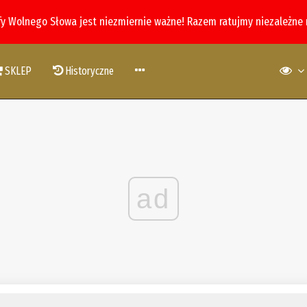
fy Wolnego Słowa jest niezmiernie ważne! Razem ratujmy niezależne
SKLEP
Historyczne
ad